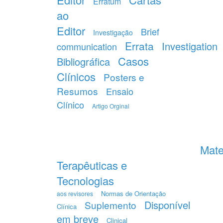
Erratum
ao
Editor
Brief
Investigação
Errata
Investigation
communication
Casos
Bibliográfica
Clínicos
Posters e
Resumos
Ensaio
Clínico
Artigo Orginal
Mate
Terapêuticas e
Tecnologias
Normas de Orientação
aos revisores
Disponível
Suplemento
Clínica
em breve
Clinical