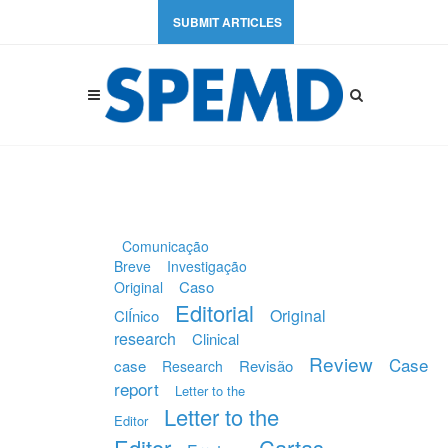
SUBMIT ARTICLES
Comunicação
Breve
Investigação
Caso
Original
Editorial
Original
ClÍnico
research
Clinical
Review
Case
case
Revisão
Research
report
Letter to the
Letter to the
Editor
Editor
Cartas