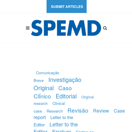
SUBMIT ARTICLES
Comunicação
Investigação
Breve
Original
Caso
Editorial
ClÍnico
Original
Clinical
research
Revisão
Review
Case
case
Research
report
Letter to the
Letter to the
Editor
Editor
Erratum