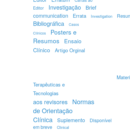
Cartas ao
Investigação
Brief
Editor
communication
Errata
Resu
Investigation
Bibliográfica
Casos
Posters e
Clínicos
Resumos
Ensaio
Clínico
Artigo Orginal
Materi
Terapêuticas e
Tecnologias
Normas
aos revisores
de Orientação
Clínica
Suplemento
Disponível
em breve
Clinical