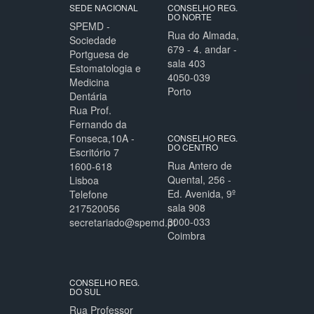
SEDE NACIONAL
CONSELHO REG.
DO NORTE
SPEMD -
Rua do Almada,
Sociedade
679 - 4. andar -
Portguesa de
sala 403
Estomatologia e
4050-039
Medicina
Porto
Dentária
Rua Prof.
Fernando da
Fonseca,10A -
CONSELHO REG.
DO CENTRO
Escritório 7
Rua Antero de
1600-618
Quental, 256 -
Lisboa
Ed. Avenida, 9º
Telefone
sala 908
217520056
3000-033
secretariado@spemd.pt
Coimbra
CONSELHO REG.
DO SUL
Rua Professor