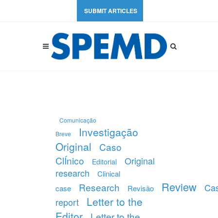
SUBMIT ARTICLES
Comunicação
Investigação
Breve
Original
Caso
ClÍnico
Original
Editorial
research
Clinical
Review
Research
Ca
case
Revisão
Letter to the
report
Editor
Letter to the