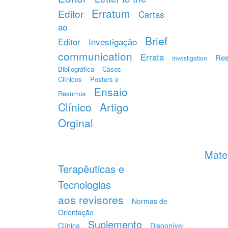
Erratum
Editor
Cartas
ao
Brief
Editor
Investigação
communication
Errata
Re
Investigation
Bibliográfica
Casos
Clínicos
Posters e
Ensaio
Resumos
Clínico
Artigo
Orginal
Mater
Terapêuticas e
Tecnologias
aos revisores
Normas de
Orientação
Suplemento
Clínica
Disponível