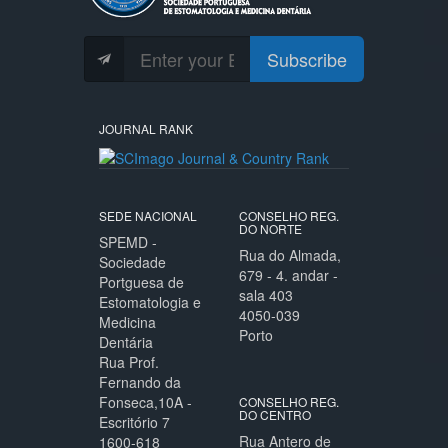
Subscribe
JOURNAL RANK
SEDE NACIONAL
CONSELHO REG.
DO NORTE
SPEMD -
Rua do Almada,
Sociedade
679 - 4. andar -
Portguesa de
sala 403
Estomatologia e
4050-039
Medicina
Porto
Dentária
Rua Prof.
Fernando da
Fonseca,10A -
CONSELHO REG.
DO CENTRO
Escritório 7
Rua Antero de
1600-618