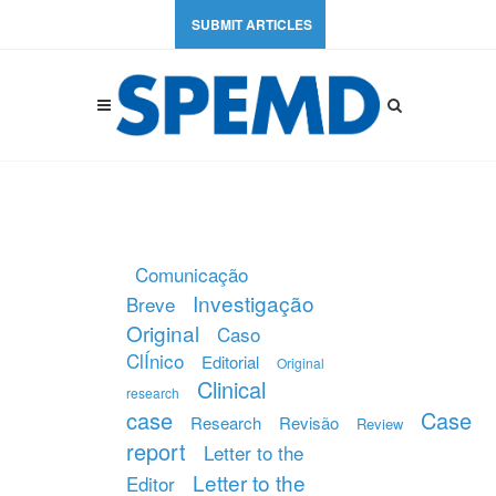
SUBMIT ARTICLES
Comunicação
Investigação
Breve
Original
Caso
ClÍnico
Editorial
Original
Clinical
research
case
Case
Research
Revisão
Review
report
Letter to the
Letter to the
Editor