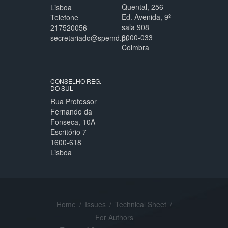
Quental, 256 -
Lisboa
Ed. Avenida, 9º
Telefone
sala 908
217520056
3000-033
secretariado@spemd.pt
Coimbra
CONSELHO REG.
DO SUL
Rua Professor
Fernando da
Fonseca, 10A -
Escritório 7
1600-618
Lisboa
Home
/
Issues
/
Technical Sheet
/
For Authors