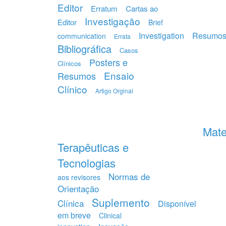
Editor
Erratum
Cartas ao
Investigação
Editor
Brief
Investigation
Resumo
communication
Errata
Bibliográfica
Casos
Posters e
Clínicos
Ensaio
Resumos
Clínico
Artigo Orginal
Mate
Terapêuticas e
Tecnologias
Normas de
aos revisores
Orientação
Suplemento
Clínica
Disponível
em breve
Clinical