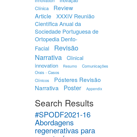
Inovação
innovation
Review
Clínica
Article
XXXIV Reunião
Científica Anual da
Sociedade Portuguesa de
Ortopedia Dento-
Revisão
Facial
Narrativa
Clinical
innovation
Comunicações
Resumo
Orais - Casos
Pósteres Revisão
Clínicos
Poster
Narrativa
Appendix
Search Results
#SPODF2021-16
Abordagens
regenerativas para