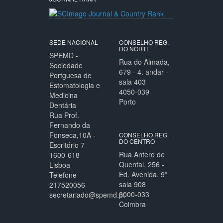
SEDE NACIONAL
CONSELHO REG.
DO NORTE
SPEMD -
Rua do Almada,
Sociedade
679 - 4. andar -
Portguesa de
sala 403
Estomatologia e
4050-039
Medicina
Porto
Dentária
Rua Prof.
Fernando da
Fonseca,10A -
CONSELHO REG.
DO CENTRO
Escritório 7
Rua Antero de
1600-618
Quental, 256 -
Lisboa
Ed. Avenida, 9º
Telefone
sala 908
217520056
3000-033
secretariado@spemd.pt
Coimbra