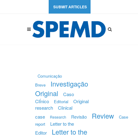
SUBMIT ARTICLES
Comunicação
Investigação
Breve
Original
Caso
ClÍnico
Original
Editorial
research
Clinical
Review
case
Revisão
Case
Research
Letter to the
report
Letter to the
Editor