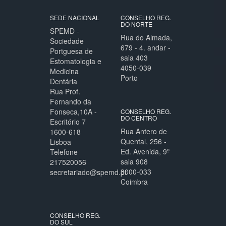
SEDE NACIONAL
CONSELHO REG.
DO NORTE
SPEMD -
Rua do Almada,
Sociedade
679 - 4. andar -
Portguesa de
sala 403
Estomatologia e
4050-039
Medicina
Porto
Dentária
Rua Prof.
Fernando da
Fonseca,10A -
CONSELHO REG.
DO CENTRO
Escritório 7
Rua Antero de
1600-618
Quental, 256 -
Lisboa
Ed. Avenida, 9º
Telefone
sala 908
217520056
3000-033
secretariado@spemd.pt
Coimbra
CONSELHO REG.
DO SUL