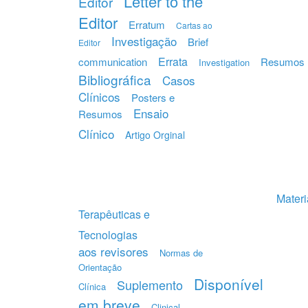
Letter to the
Editor
Editor
Erratum
Cartas ao
Investigação
Brief
Editor
Errata
communication
Resumos
Investigation
Bibliográfica
Casos
Clínicos
Posters e
Ensaio
Resumos
Clínico
Artigo Orginal
Materi
Terapêuticas e
Tecnologias
aos revisores
Normas de
Orientação
Disponível
Suplemento
Clínica
em breve
Clinical