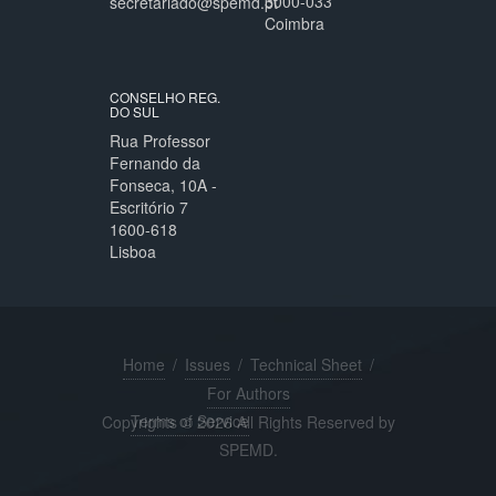
3000-033
secretariado@spemd.pt
Coimbra
CONSELHO REG.
DO SUL
Rua Professor
Fernando da
Fonseca, 10A -
Escritório 7
1600-618
Lisboa
Home
/
Issues
/
Technical Sheet
/
For Authors
Terms of Service
Copyrights © 2026 All Rights Reserved by
SPEMD.