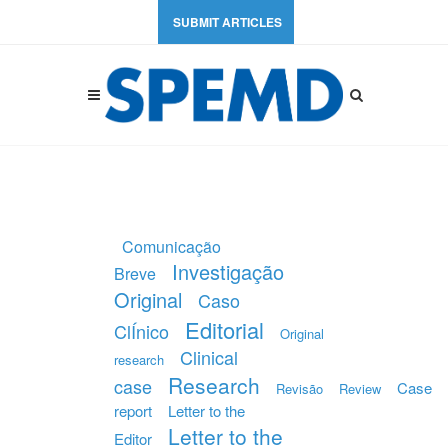
SUBMIT ARTICLES
Comunicação
Investigação
Breve
Original
Caso
Editorial
ClÍnico
Original
Clinical
research
Research
case
Case
Revisão
Review
report
Letter to the
Letter to the
Editor