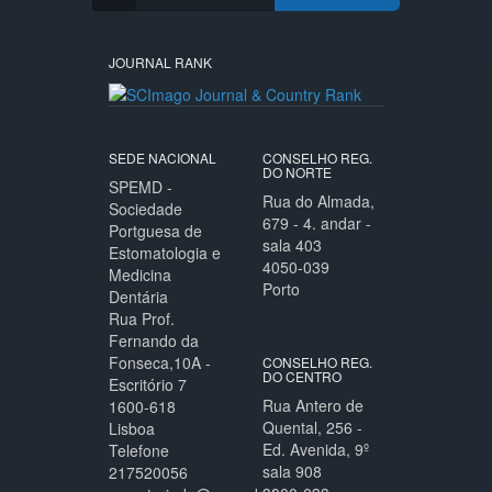
JOURNAL RANK
SEDE NACIONAL
CONSELHO REG.
DO NORTE
SPEMD -
Rua do Almada,
Sociedade
679 - 4. andar -
Portguesa de
sala 403
Estomatologia e
4050-039
Medicina
Porto
Dentária
Rua Prof.
Fernando da
Fonseca,10A -
CONSELHO REG.
DO CENTRO
Escritório 7
Rua Antero de
1600-618
Quental, 256 -
Lisboa
Ed. Avenida, 9º
Telefone
sala 908
217520056