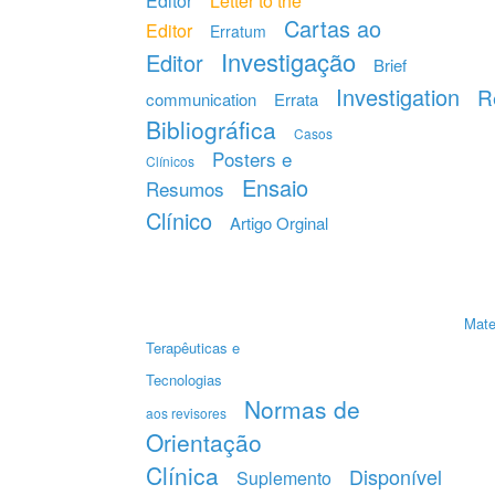
Editor
Letter to the
Cartas ao
Editor
Erratum
Investigação
Editor
Brief
Investigation
R
communication
Errata
Bibliográfica
Casos
Posters e
Clínicos
Ensaio
Resumos
Clínico
Artigo Orginal
Mate
Terapêuticas e
Tecnologias
Normas de
aos revisores
Orientação
Clínica
Disponível
Suplemento