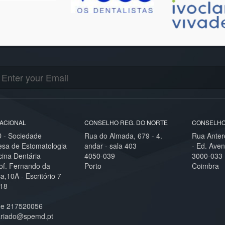
ACIONAL
CONSELHO REG. DO NORTE
CONSELHO
- Sociedade
Rua do Almada, 679 - 4.
Rua Anter
esa de Estomatologia
andar - sala 403
- Ed. Aven
cina Dentária
4050-039
3000-033
of. Fernando da
Porto
Coimbra
,10A - Escritório 7
18
ne 217520056
ariado@spemd.pt