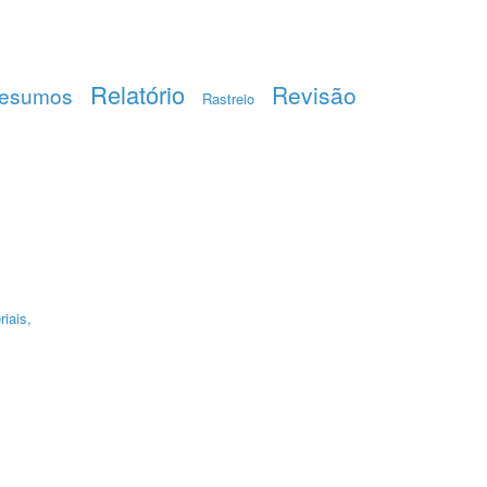
Relatório
Revisão
esumos
Rastreio
riais,