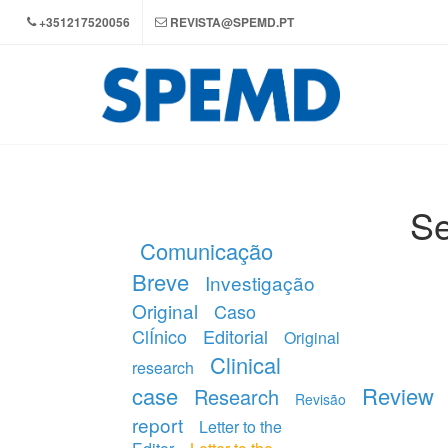
+351217520056
REVISTA@SPEMD.PT
Se
Comunicação
Breve
Investigação
Original
Caso
ClÍnico
Editorial
Original
Clinical
research
case
Review
Research
Revisão
report
Letter to the