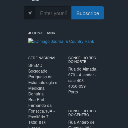
Subscribe
JOURNAL RANK
SEDE NACIONAL
CONSELHO REG.
DO NORTE
SPEMD -
Rua do Almada,
Sociedade
679 - 4. andar -
Portguesa de
sala 403
Estomatologia e
4050-039
Medicina
Porto
Dentária
Rua Prof.
Fernando da
Fonseca,10A -
CONSELHO REG.
DO CENTRO
Escritório 7
Rua Antero de
1600-618
Quental, 256 -
Lisboa