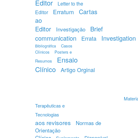
Editor
Letter to the
Cartas
Erratum
Editor
ao
Editor
Brief
Investigação
communication
Investigation
Errata
Casos
Bibliográfica
Clínicos
Posters e
Ensaio
Resumos
Clínico
Artigo Orginal
Materia
Terapêuticas e
Tecnologias
aos revisores
Normas de
Orientação
Clínica
Disponível