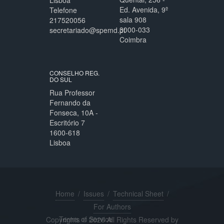
Ed. Avenida, 9º
Telefone
sala 908
217520056
3000-033
secretariado@spemd.pt
Coimbra
CONSELHO REG.
DO SUL
Rua Professor
Fernando da
Fonseca, 10A -
Escritório 7
1600-618
Lisboa
Home
/
Issues
/
Technical Sheet
/
For Authors
Terms of Service
Copyrights © 2026 All Rights Reserved by