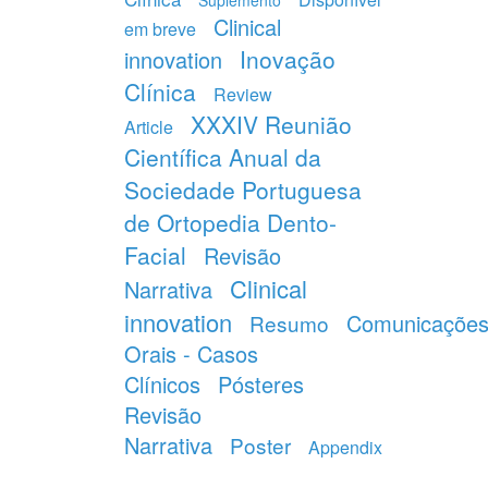
Suplemento
Clinical
em breve
Inovação
innovation
Clínica
Review
XXXIV Reunião
Article
Científica Anual da
Sociedade Portuguesa
de Ortopedia Dento-
Facial
Revisão
Clinical
Narrativa
innovation
Comunicaçõe
Resumo
Orais - Casos
Clínicos
Pósteres
Revisão
Narrativa
Poster
Appendix