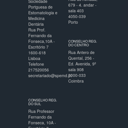
Sociedade
679 - 4. andar -
Portguesa de
sala 403
Estomatologia e
4050-039
Medicina
Porto
Dentária
Rua Prof.
Fernando da
Fonseca,10A -
CONSELHO REG.
DO CENTRO
Escritório 7
Rua Antero de
1600-618
Quental, 256 -
Lisboa
Ed. Avenida, 9º
Telefone
sala 908
217520056
3000-033
secretariado@spemd.pt
Coimbra
CONSELHO REG.
DO SUL
Rua Professor
Fernando da
Fonseca, 10A -