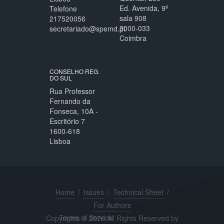
Ed. Avenida, 9º
Telefone
sala 908
217520056
3000-033
secretariado@spemd.pt
Coimbra
CONSELHO REG.
DO SUL
Rua Professor
Fernando da
Fonseca, 10A -
Escritório 7
1600-618
Lisboa
Home
/
Issues
/
Technical Sheet
/
For Authors
Terms of Service
Copyrights © 2026 All Rights Reserved by