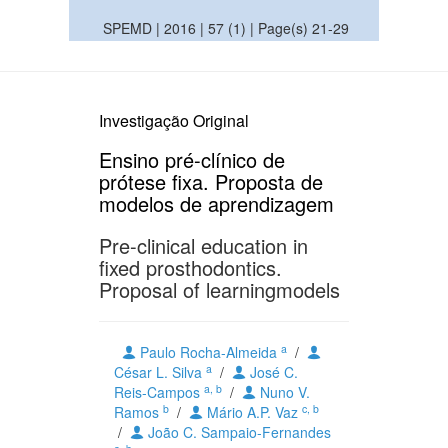
SPEMD | 2016 | 57 (1) | Page(s) 21-29
Investigação Original
Ensino pré-clínico de
prótese fixa. Proposta de
modelos de aprendizagem
Pre-clinical education in
fixed prosthodontics.
Proposal of learningmodels
a
Paulo Rocha-Almeida
/
a
César L. Silva
/
José C.
a, b
Reis-Campos
/
Nuno V.
b
c, b
Ramos
/
Mário A.P. Vaz
/
João C. Sampaio-Fernandes