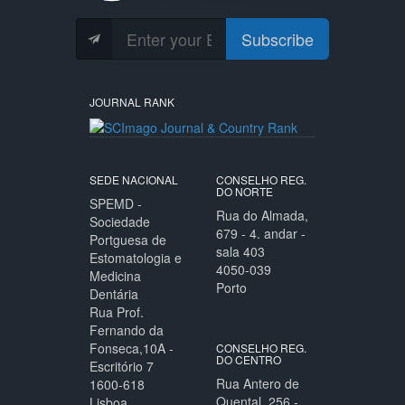
Subscribe
JOURNAL RANK
SEDE NACIONAL
CONSELHO REG.
DO NORTE
SPEMD -
Rua do Almada,
Sociedade
679 - 4. andar -
Portguesa de
sala 403
Estomatologia e
4050-039
Medicina
Porto
Dentária
Rua Prof.
Fernando da
Fonseca,10A -
CONSELHO REG.
DO CENTRO
Escritório 7
Rua Antero de
1600-618
Quental, 256 -
Lisboa