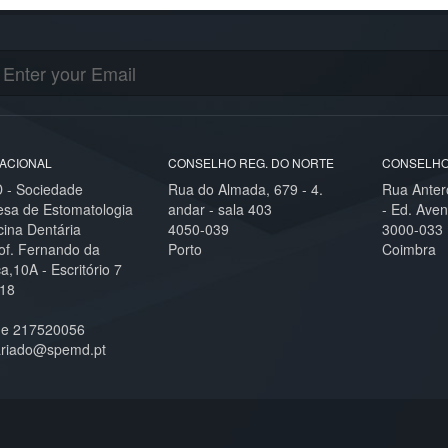
ACIONAL
CONSELHO REG. DO NORTE
CONSELHO
- Sociedade
Rua do Almada, 679 - 4.
Rua Anter
esa de Estomatologia
andar - sala 403
- Ed. Aven
cina Dentária
4050-039
3000-033
of. Fernando da
Porto
Coimbra
,10A - Escritório 7
18
ne 217520056
ariado@spemd.pt