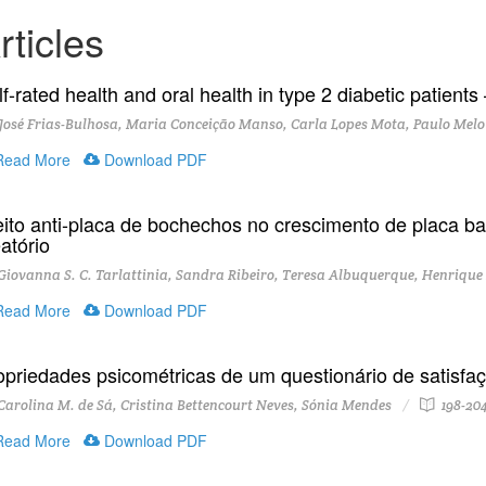
rticles
f-rated health and oral health in type 2 diabetic patients
osé Frias-Bulhosa, Maria Conceição Manso, Carla Lopes Mota, Paulo Melo
ead More
Download PDF
eito anti-placa de bochechos no crescimento de placa ba
atório
iovanna S. C. Tarlattinia, Sandra Ribeiro, Teresa Albuquerque, Henrique 
ead More
Download PDF
opriedades psicométricas de um questionário de satisfa
arolina M. de Sá, Cristina Bettencourt Neves, Sónia Mendes
198-20
ead More
Download PDF