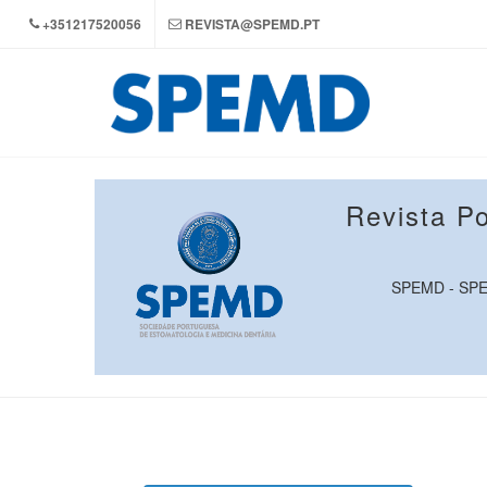
+351217520056
REVISTA@SPEMD.PT
Revista P
SPEMD - SPEMD