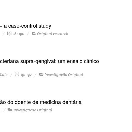
 – a case-control study
181-190
Original research
cteriana supra-gengival: um ensaio clínico
Luís
191-197
Investigação Original
ção do doente de medicina dentária
4
Investigação Original