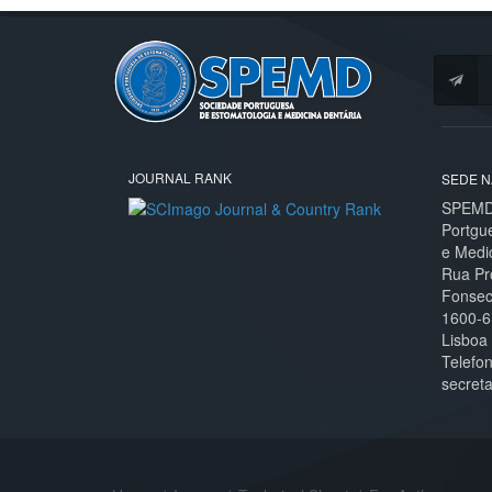
JOURNAL RANK
SEDE N
SPEMD 
Portgu
e Medi
Rua Pr
Fonseca
1600-6
Lisboa
Telefo
secret