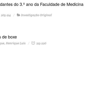
udantes do 3.º ano da Faculdade de Medicina
205-214
Investigação Original
s de boxe
ue, Henrique Luís
215-220