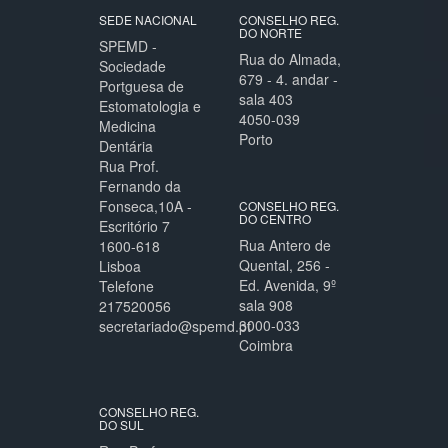
SEDE NACIONAL
CONSELHO REG.
DO NORTE
SPEMD -
Rua do Almada,
Sociedade
679 - 4. andar -
Portguesa de
sala 403
Estomatologia e
4050-039
Medicina
Porto
Dentária
Rua Prof.
Fernando da
Fonseca,10A -
CONSELHO REG.
DO CENTRO
Escritório 7
Rua Antero de
1600-618
Quental, 256 -
Lisboa
Ed. Avenida, 9º
Telefone
sala 908
217520056
3000-033
secretariado@spemd.pt
Coimbra
CONSELHO REG.
DO SUL