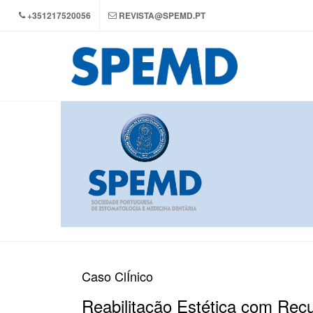
+351217520056
REVISTA@SPEMD.PT
Caso ClÍnico
Reabilitação Estética com Re