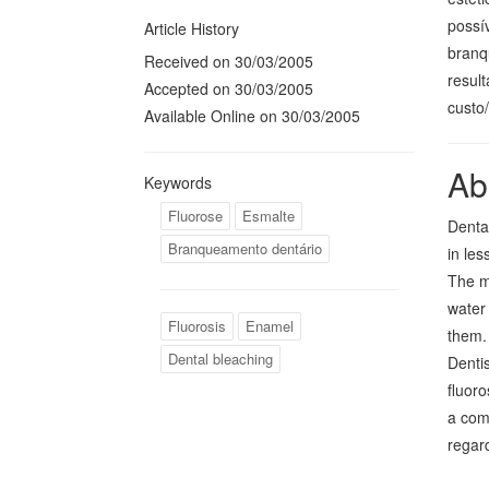
possí
Article History
branq
Received on 30/03/2005
resul
Accepted on 30/03/2005
custo/
Available Online on 30/03/2005
Ab
Keywords
Fluorose
Esmalte
Dental
Branqueamento dentário
in les
The mo
water 
Fluorosis
Enamel
them. 
Dental bleaching
Dentis
fluoro
a comb
regard