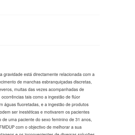
sua gravidade está directamente relacionada com a
recimento de manchas esbranquiçadas discretas,
severos, muitas das vezes acompanhadas de
corrências tais como a ingestão de flúor
m águas fluoretadas, e a ingestão de produtos
 podem ser inestéticas e motivarem os pacientes
co de uma paciente do sexo feminino de 31 anos,
a FMDUP com o objectivo de melhorar a sua
ntagens e os inconvenientes de diversas soluções