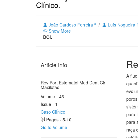
Clínico.
a
João Cardoso Ferreira
/
Luís Nogueira
Show More
DOI:
Re
Article Info
A flu
Rev Port Estomatol Med Dent Cir
quant
Maxilofac
evolu
Volume - 46
poros
Issue - 1
sisté
Caso ClÍnico
para 
Pages - 5-10
para 
Go to Volume
raça 
estét