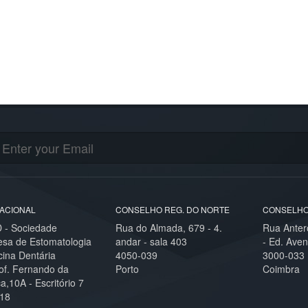
ACIONAL
CONSELHO REG. DO NORTE
CONSELHO
- Sociedade
Rua do Almada, 679 - 4.
Rua Anter
esa de Estomatologia
andar - sala 403
- Ed. Aven
cina Dentária
4050-039
3000-033
of. Fernando da
Porto
Coimbra
,10A - Escritório 7
18