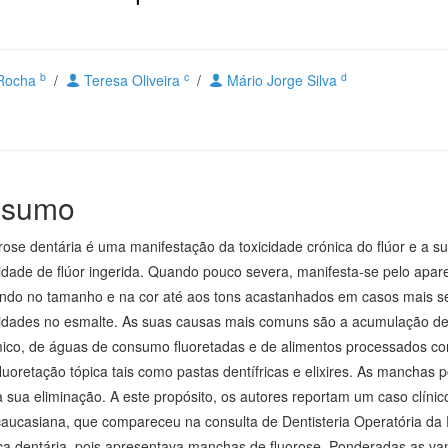
b
c
d
 Rocha
/
Teresa Oliveira
/
Mário Jorge Silva
sumo
orose dentária é uma manifestação da toxicidade crónica do flúor e a 
idade de flúor ingerida. Quando pouco severa, manifesta-se pelo apa
indo no tamanho e na cor até aos tons acastanhados em casos mais 
idades no esmalte. As suas causas mais comuns são a acumulação de o
mico, de águas de consumo fluoretadas e de alimentos processados co
fluoretação tópica tais como pastas dentífricas e elixires. As manchas
a sua eliminação. A este propósito, os autores reportam um caso clíni
caucasiana, que compareceu na consulta de Dentisteria Operatória d
ica dentária, pois apresentava manchas de fluorose. Ponderadas as va