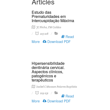
Articles
Estudo das
Prematuridades em
Intercuspidação Máxima
JC Pinho, FM Caldas
215-218
Read
More
Download PDF
Hipersensibilidade
dentinária cervical.
Aspectos clínicos,
patogénicos e
terapêuticos
Isabel C Masson Poiares Baptista
219-231
Read
More
Download PDF