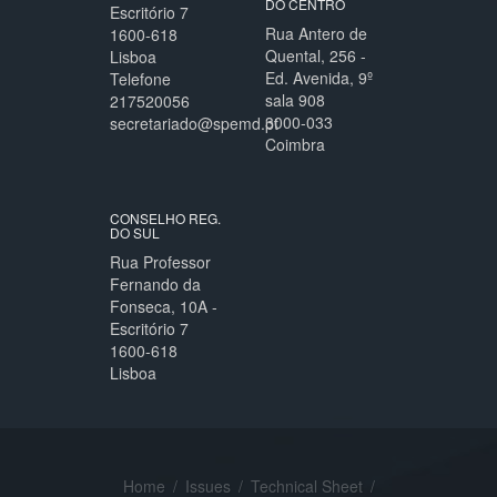
DO CENTRO
Escritório 7
Rua Antero de
1600-618
Quental, 256 -
Lisboa
Ed. Avenida, 9º
Telefone
sala 908
217520056
3000-033
secretariado@spemd.pt
Coimbra
CONSELHO REG.
DO SUL
Rua Professor
Fernando da
Fonseca, 10A -
Escritório 7
1600-618
Lisboa
Home
/
Issues
/
Technical Sheet
/