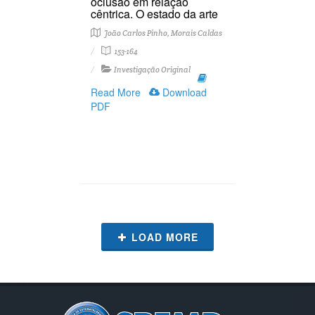
oclusão em relação
cêntrica. O estado da arte
João Carlos Pinho, Morais Caldas
153-164
Investigação Original
Read More
Download
PDF
LOAD MORE