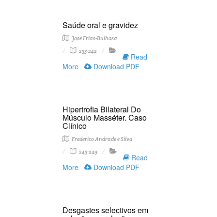
Saúde oral e gravidez
José Frias-Bulhosa
233-242
Read
More
Download PDF
Hipertrofia Bilateral Do
Músculo Masséter. Caso
Clínico
Frederico Andrade e Silva
243-249
Read
More
Download PDF
Desgastes selectivos em