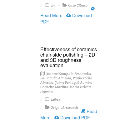
29
Caso ClÍnico
Read More
Download
PDF
Effectiveness of ceramics
chair-side polishing – 2D
and 3D roughness
evaluation
Manuel Sampaio-Fernandes,
Paulo Júlio Almeida, Paulo Rocha
Almeida, Jaime Portugal, Ramiro
Carneiro Martins, Maria Helena
Figueiral
126-133
Original research
Read
More
Download PDF