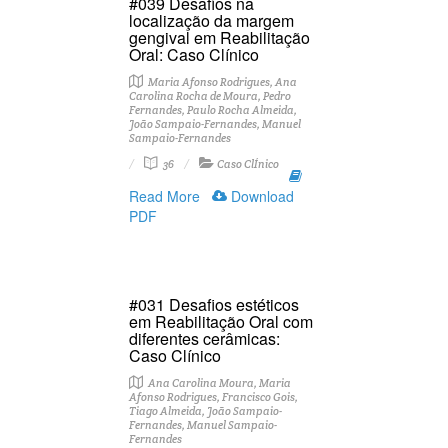
#039 Desafios na
localização da margem
gengival em Reabilitação
Oral: Caso Clínico
Maria Afonso Rodrigues, Ana
Carolina Rocha de Moura, Pedro
Fernandes, Paulo Rocha Almeida,
João Sampaio-Fernandes, Manuel
Sampaio-Fernandes
36
Caso ClÍnico
Read More
Download
PDF
#031 Desafios estéticos
em Reabilitação Oral com
diferentes cerâmicas:
Caso Clínico
Ana Carolina Moura, Maria
Afonso Rodrigues, Francisco Gois,
Tiago Almeida, João Sampaio-
Fernandes, Manuel Sampaio-
Fernandes