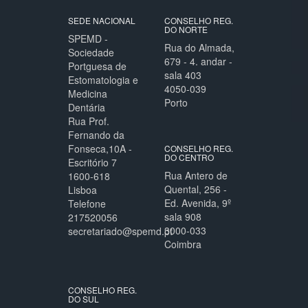
SEDE NACIONAL
CONSELHO REG.
DO NORTE
SPEMD -
Rua do Almada,
Sociedade
679 - 4. andar -
Portguesa de
sala 403
Estomatologia e
4050-039
Medicina
Porto
Dentária
Rua Prof.
Fernando da
Fonseca,10A -
CONSELHO REG.
DO CENTRO
Escritório 7
Rua Antero de
1600-618
Quental, 256 -
Lisboa
Ed. Avenida, 9º
Telefone
sala 908
217520056
3000-033
secretariado@spemd.pt
Coimbra
CONSELHO REG.
DO SUL