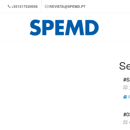
+351217520056
REVISTA@SPEMD.PT
Se
#S
R
#0
C