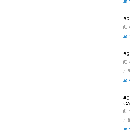
R
#S
C
R
#S
D
R
#S
Ca
J
R