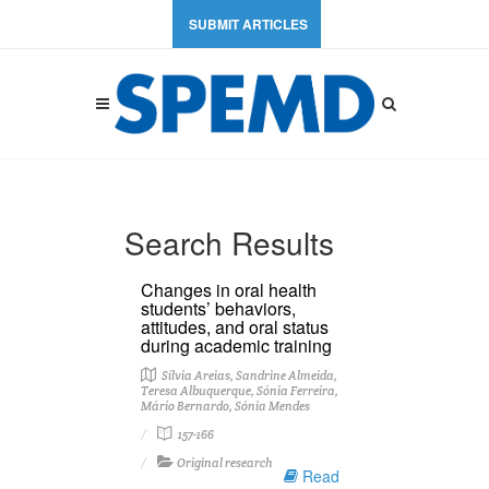
SUBMIT ARTICLES
Search Results
Changes in oral health
students’ behaviors,
attitudes, and oral status
during academic training
Sílvia Areias, Sandrine Almeida,
Teresa Albuquerque, Sónia Ferreira,
Mário Bernardo, Sónia Mendes
157-166
Original research
Read