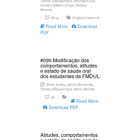
Teresa Albuquerque, Henrique Luís,
Sandra Ribeiro Graça, Fatima
Bizarra
66-75
Original research
Read More
Download
PDF
#090 Modificação dos
comportamentos, atitudes
e estado de saúde oral
dos estudantes da FMDUL
Sílvia Areias, Mário Bernardo,
Teresa Albuquerque, Sónia Mendes
36
Read More
Download PDF
Atitudes, comportamentos