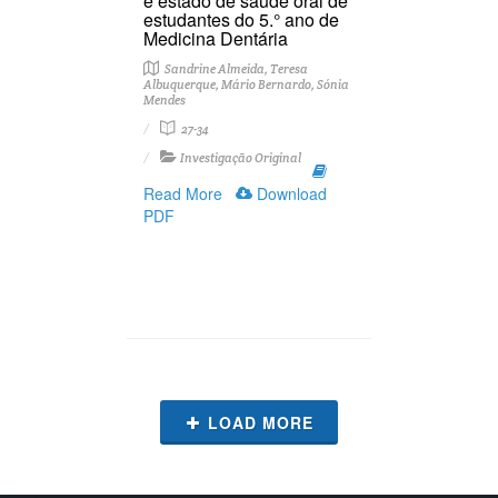
e estado de saúde oral de
estudantes do 5.° ano de
Medicina Dentária
Sandrine Almeida, Teresa
Albuquerque, Mário Bernardo, Sónia
Mendes
27-34
Investigação Original
Read More
Download
PDF
LOAD MORE