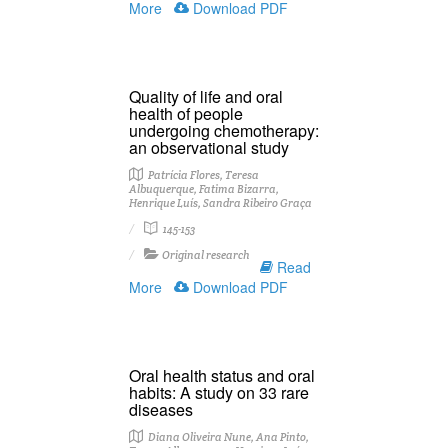
More
Download PDF
Quality of life and oral
health of people
undergoing chemotherapy:
an observational study
Patrícia Flores, Teresa
Albuquerque, Fatima Bizarra,
Henrique Luís, Sandra Ribeiro Graça
145-153
Original research
Read
More
Download PDF
Oral health status and oral
habits: A study on 33 rare
diseases
Diana Oliveira Nune, Ana Pinto,