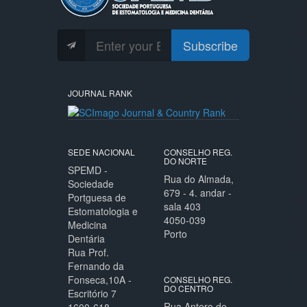
Subscribe
JOURNAL RANK
SEDE NACIONAL
CONSELHO REG.
DO NORTE
SPEMD -
Rua do Almada,
Sociedade
679 - 4. andar -
Portguesa de
sala 403
Estomatologia e
4050-039
Medicina
Porto
Dentária
Rua Prof.
Fernando da
Fonseca,10A -
CONSELHO REG.
DO CENTRO
Escritório 7
Rua Antero de