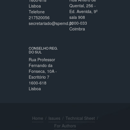
1600-618
Quental, 256 -
Lisboa
Ed. Avenida, 9º
Telefone
sala 908
217520056
3000-033
secretariado@spemd.pt
Coimbra
CONSELHO REG.
DO SUL
Rua Professor
Fernando da
Fonseca, 10A -
Escritório 7
1600-618
Lisboa
Home
/
Issues
/
Technical Sheet
/
For Authors