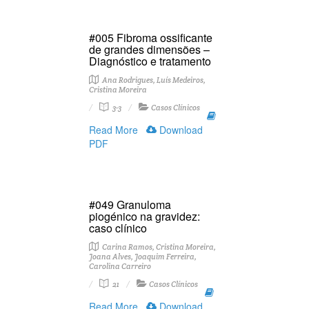
#005 Fibroma ossificante
de grandes dimensões –
Diagnóstico e tratamento
Ana Rodrigues, Luís Medeiros,
Cristina Moreira
3-3
Casos Clínicos
Read More
Download
PDF
#049 Granuloma
piogénico na gravidez:
caso clínico
Carina Ramos, Cristina Moreira,
Joana Alves, Joaquim Ferreira,
Carolina Carreiro
21
Casos Clínicos
Read More
Download