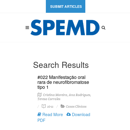
SUBMIT ARTICLES
Search Results
#022 Manifestação oral
rara de neurofibromatose
tipo 1
Cristina Moreira, Ana Rodrigues,
Teresa Corrales
10-11
Casos Clínicos
Read More
Download
PDF