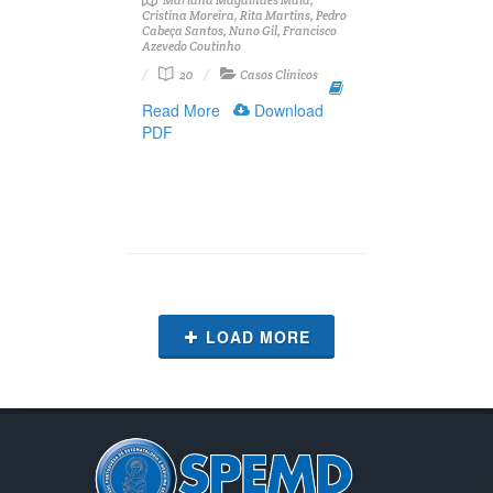
Mariana Magalhães Maia,
Cristina Moreira, Rita Martins, Pedro
Cabeça Santos, Nuno Gil, Francisco
Azevedo Coutinho
20
Casos Clínicos
Read More
Download
PDF
LOAD MORE