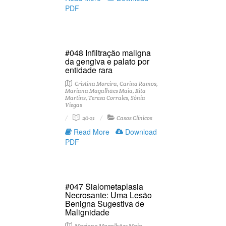
PDF
#048 Infiltração maligna
da gengiva e palato por
entidade rara
Cristina Moreira, Carina Ramos,
Mariana Magalhães Maia, Rita
Martins, Teresa Corrales, Sónia
Viegas
20-21
Casos Clínicos
Read More
Download
PDF
#047 Sialometaplasia
Necrosante: Uma Lesão
Benigna Sugestiva de
Malignidade