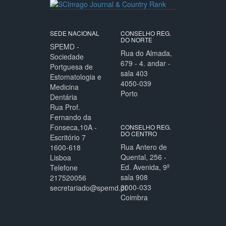
SEDE NACIONAL
CONSELHO REG.
DO NORTE
SPEMD -
Rua do Almada,
Sociedade
679 - 4. andar -
Portguesa de
sala 403
Estomatologia e
4050-039
Medicina
Porto
Dentária
Rua Prof.
Fernando da
Fonseca,10A -
CONSELHO REG.
DO CENTRO
Escritório 7
Rua Antero de
1600-618
Quental, 256 -
Lisboa
Ed. Avenida, 9º
Telefone
sala 908
217520056
3000-033
secretariado@spemd.pt
Coimbra