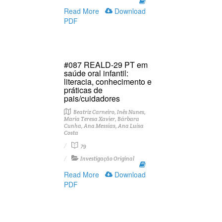
Read More
Download
PDF
#087 REALD-29 PT em
saúde oral infantil:
literacia, conhecimento e
práticas de
pais/cuidadores
Beatriz Carneiro, Inês Nunes,
Maria Teresa Xavier, Bárbara
Cunha, Ana Messias, Ana Luísa
Costa
79
Investigação Original
Read More
Download
PDF