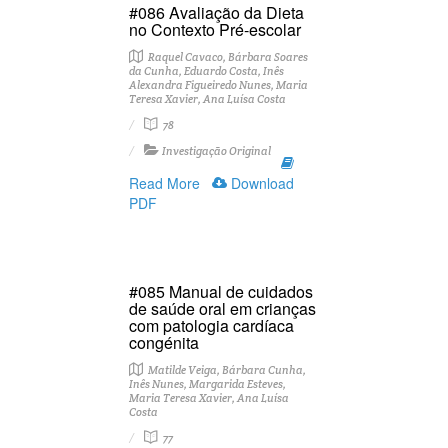
#086 Avaliação da Dieta
no Contexto Pré-escolar
Raquel Cavaco, Bárbara Soares
da Cunha, Eduardo Costa, Inês
Alexandra Figueiredo Nunes, Maria
Teresa Xavier, Ana Luísa Costa
78
Investigação Original
Read More
Download
PDF
#085 Manual de cuidados
de saúde oral em crianças
com patologia cardíaca
congénita
Matilde Veiga, Bárbara Cunha,
Inês Nunes, Margarida Esteves,
Maria Teresa Xavier, Ana Luísa
Costa
77