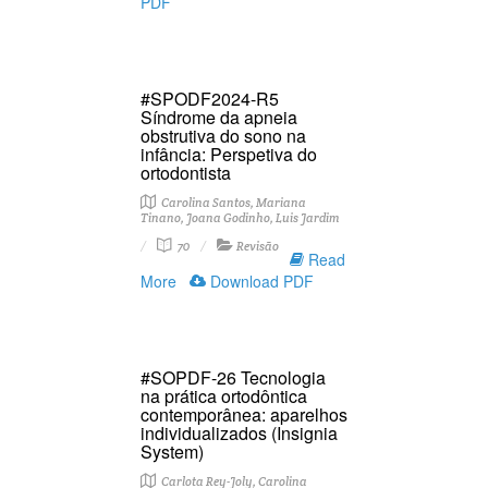
PDF
#SPODF2024-R5
Síndrome da apneia
obstrutiva do sono na
infância: Perspetiva do
ortodontista
Carolina Santos, Mariana
Tinano, Joana Godinho, Luis Jardim
70
Revisão
Read
More
Download PDF
#SOPDF-26 Tecnologia
na prática ortodôntica
contemporânea: aparelhos
individualizados (Insignia
System)
Carlota Rey-Joly, Carolina