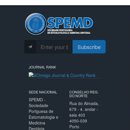
Subscribe
JOURNAL RANK
SEDE NACIONAL
CONSELHO REG.
DO NORTE
SPEMD -
Rua do Almada,
Sociedade
679 - 4. andar -
Portguesa de
sala 403
Estomatologia e
4050-039
Medicina
Porto
Dentária