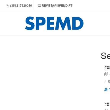
+351217520056
REVISTA@SPEMD.PT
Se
#0
A
R
#0