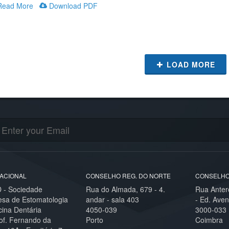
ead More
Download PDF
LOAD MORE
ACIONAL
CONSELHO REG. DO NORTE
CONSELHO
- Sociedade
Rua do Almada, 679 - 4.
Rua Anter
esa de Estomatologia
andar - sala 403
- Ed. Aven
cina Dentária
4050-039
3000-033
of. Fernando da
Porto
Coimbra