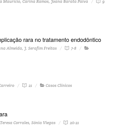
ia Maurício, Carina Ramos, Joana Barata Paiva
9
plicação rara no tratamento endodôntico
na Almeida, J. Serafim Freitas
7-8
Carreiro
21
Casos Clínicos
ara
eresa Corrales, Sónia Viegas
20-21