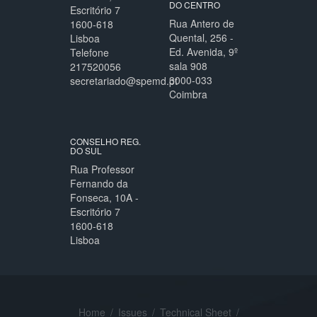
DO CENTRO
Escritório 7
Rua Antero de
1600-618
Quental, 256 -
Lisboa
Ed. Avenida, 9º
Telefone
sala 908
217520056
3000-033
secretariado@spemd.pt
Coimbra
CONSELHO REG.
DO SUL
Rua Professor
Fernando da
Fonseca, 10A -
Escritório 7
1600-618
Lisboa
Home
/
Issues
/
Technical Sheet
/