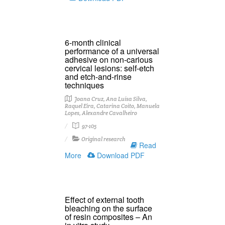
6-month clinical
performance of a universal
adhesive on non-carious
cervical lesions: self-etch
and etch-and-rinse
techniques
Joana Cruz, Ana Luísa Silva,
Raquel Eira, Catarina Coito, Manuela
Lopes, Alexandre Cavalheiro
97-105
Original research
Read
More
Download PDF
Effect of external tooth
bleaching on the surface
of resin composites – An