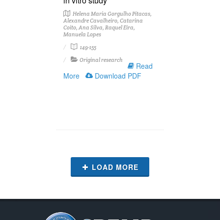
in vitro study
Helena Maria Gorgulho Pitacas,
Alexandre Cavalheiro, Catarina
Coito, Ana Silva, Raquel Eira,
Manuela Lopes
149-155
Original research
Read
More
Download PDF
LOAD MORE