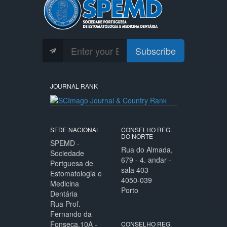
Subscribe
JOURNAL RANK
SEDE NACIONAL
CONSELHO REG.
DO NORTE
SPEMD -
Rua do Almada,
Sociedade
679 - 4. andar -
Portguesa de
sala 403
Estomatologia e
4050-039
Medicina
Porto
Dentária
Rua Prof.
Fernando da
Fonseca,10A -
CONSELHO REG.