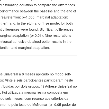
 estimating equation to compare the differences
n performance between the baseline and the end of
ures/retention: p=1.000; marginal adaptation:
other hand, in the etch-and-rinse mode, for both
t differences were found. Significant differences
arginal adaptation (p<0.01). Nine restorations
iversal adhesive obtained better results in the
etention and marginal adaptation.
se Universal a 6 meses aplicado no modo self-
: Vinte e seis participantes participaram neste
tribuídas por dois grupos: 1) Adhese Universal no
. Foi utilizada a mesma resina composta em
do seis meses, com recurso aos critérios da
icamente pelo teste de McNemar (α=0,05 poder de