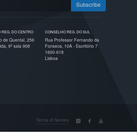
Subscribe
 REG. DO CENTRO
CONSELHO REG. DO SUL
o de Quental, 256
Rua Professor Fernando da
ida, 9º sala 908
Fonseca, 10A - Escritório 7
1600-618
Lisboa
Terms of Service