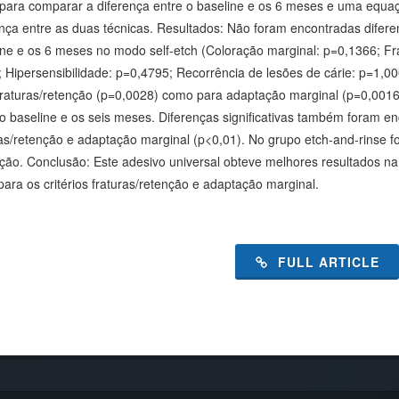
para comparar a diferença entre o baseline e os 6 meses e uma equaç
ença entre as duas técnicas. Resultados: Não foram encontradas dife
ine e os 6 meses no modo self-etch (Coloração marginal: p=0,1366; Fr
; Hipersensibilidade: p=0,4795; Recorrência de lesões de cárie: p=1,00
fraturas/retenção (p=0,0028) como para adaptação marginal (p=0,0016),
 o baseline e os seis meses. Diferenças significativas também foram e
ras/retenção e adaptação marginal (p<0,01). No grupo etch-and-rinse 
ação. Conclusão: Este adesivo universal obteve melhores resultados na 
para os critérios fraturas/retenção e adaptação marginal.
FULL ARTICLE