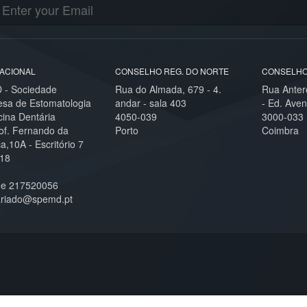
ACIONAL
CONSELHO REG. DO NORTE
CONSELHO
- Sociedade
Rua do Almada, 679 - 4.
Rua Anter
esa de Estomatologia
andar - sala 403
- Ed. Aven
cina Dentária
4050-039
3000-033
of. Fernando da
Porto
Coimbra
,10A - Escritório 7
18
ne 217520056
ariado@spemd.pt