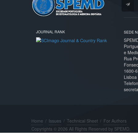
JOURNAL RANK
SEDE N
SPEMD 
Portgu
e Medi
Rua Pr
Fonseca
1600-6
Lisboa
Telefo
secret
Home
/
Issues
/
Technical Sheet
/
For Authors
Copyrights © 2026 All Rights Reserved by SPEMD.