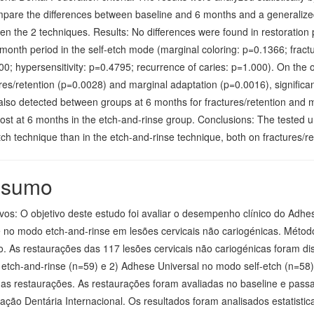
mpare the differences between baseline and 6 months and a generalized
en the 2 techniques. Results: No differences were found in restoratio
month period in the self-etch mode (marginal coloring: p=0.1366; fract
0; hypersensitivity: p=0.4795; recurrence of caries: p=1.000). On the 
res/retention (p=0.0028) and marginal adaptation (p=0.0016), significan
also detected between groups at 6 months for fractures/retention and m
ost at 6 months in the etch-and-rinse group. Conclusions: The tested un
tch technique than in the etch-and-rinse technique, both on fractures/r
sumo
ivos: O objetivo deste estudo foi avaliar o desempenho clínico do Adhe
e no modo etch-and-rinse em lesões cervicais não cariogénicas. Métodos
o. As restaurações das 117 lesões cervicais não cariogénicas foram dis
etch-and-rinse (n=59) e 2) Adhese Universal no modo self-etch (n=58)
 as restaurações. As restaurações foram avaliadas no baseline e passa
ação Dentária Internacional. Os resultados foram analisados estatist