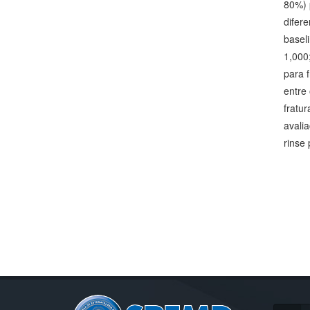
80%) 
difer
basel
1,000
para 
entre
fratu
avali
rinse 