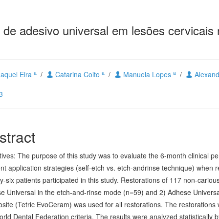
e adesivo universal em lesões cervicais n
a
a
a
aquel Eira
/
Catarina Coito
/
Manuela Lopes
/
Alexand
3
stract
ives: The purpose of this study was to evaluate the 6-month clinical p
ent application strategies (self-etch vs. etch-andrinse technique) when 
-six patients participated in this study. Restorations of 117 non-cariou
e Universal in the etch-and-rinse mode (n=59) and 2) Adhese Universal
ite (Tetric EvoCeram) was used for all restorations. The restorations
rld Dental Federation criteria. The results were analyzed statistical