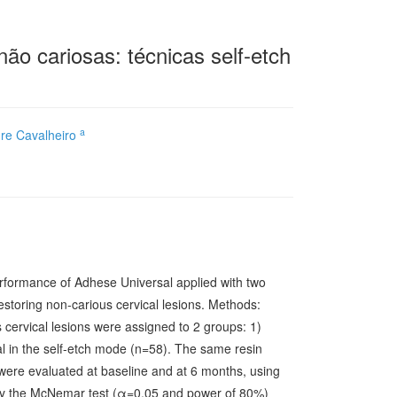
ão cariosas: técnicas self-etch
a
re Cavalheiro
erformance of Adhese Universal applied with two
restoring non-carious cervical lesions. Methods:
s cervical lesions were assigned to 2 groups: 1)
 in the self-etch mode (n=58). The same resin
 were evaluated at baseline and at 6 months, using
ly by the McNemar test (α=0.05 and power of 80%)