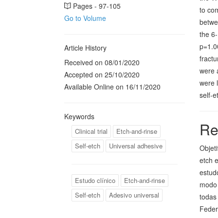
Pages - 97-105
to co
Go to Volume
betwe
the 6-
p=1.00
Article History
fractu
Received on 08/01/2020
were 
Accepted on 25/10/2020
were l
Available Online on 16/11/2020
self-e
Keywords
Re
Clinical trial
Etch-and-rinse
Self-etch
Universal adhesive
Objet
etch 
estud
Estudo clínico
Etch-and-rinse
modo 
Self-etch
Adesivo universal
todas
Feder