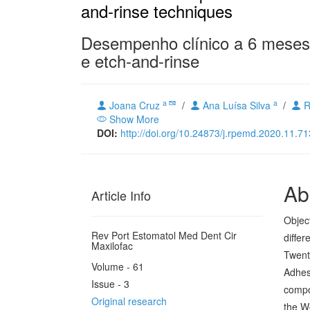
and-rinse techniques
Desempenho clínico a 6 meses d
e etch-and-rinse
a
a
Joana Cruz
/
Ana Luísa Silva
/
R
Show More
DOI:
http://doi.org/10.24873/j.rpemd.2020.11.71
Ab
Article Info
Object
Rev Port Estomatol Med Dent Cir
differ
Maxilofac
Twenty
Volume - 61
Adhes
Issue - 3
compos
Original research
the Wo