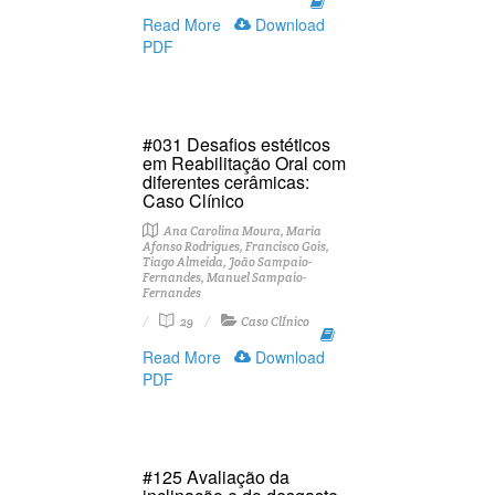
Read More
Download
PDF
#031 Desafios estéticos
em Reabilitação Oral com
diferentes cerâmicas:
Caso Clínico
Ana Carolina Moura, Maria
Afonso Rodrigues, Francisco Gois,
Tiago Almeida, João Sampaio-
Fernandes, Manuel Sampaio-
Fernandes
29
Caso ClÍnico
Read More
Download
PDF
#125 Avaliação da