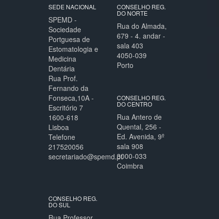
SEDE NACIONAL
CONSELHO REG.
DO NORTE
SPEMD -
Rua do Almada,
Sociedade
679 - 4. andar -
Portguesa de
sala 403
Estomatologia e
4050-039
Medicina
Porto
Dentária
Rua Prof.
Fernando da
Fonseca,10A -
CONSELHO REG.
DO CENTRO
Escritório 7
Rua Antero de
1600-618
Quental, 256 -
Lisboa
Ed. Avenida, 9º
Telefone
sala 908
217520056
3000-033
secretariado@spemd.pt
Coimbra
CONSELHO REG.
DO SUL
Rua Professor