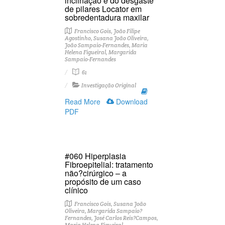
inclinação e do desgaste
de pilares Locator em
sobredentadura maxilar
Francisco Gois, João Filipe
Agostinho, Susana João Oliveira,
João Sampaio-Fernandes, Maria
Helena Figueiral, Margarida
Sampaio-Fernandes
61
Investigação Original
Read More
Download
PDF
#060 Hiperplasia
Fibroepitelial: tratamento
não?cirúrgico – a
propósito de um caso
clínico
Francisco Gois, Susana João
Oliveira, Margarida Sampaio?
Fernandes, José Carlos Reis?Campos,