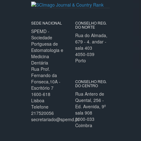
SEDE NACIONAL
CONSELHO REG.
DO NORTE
SPEMD -
Rua do Almada,
Sociedade
679 - 4. andar -
Portguesa de
sala 403
Estomatologia e
4050-039
Medicina
Porto
Dentária
Rua Prof.
Fernando da
Fonseca,10A -
CONSELHO REG.
DO CENTRO
Escritório 7
Rua Antero de
1600-618
Quental, 256 -
Lisboa
Ed. Avenida, 9º
Telefone
sala 908
217520056
3000-033
secretariado@spemd.pt
Coimbra