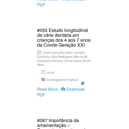
PDF
#055 Estudo longitudinal
de cárie dentária em
crianças dos 4 aos 7 anos
da Coorte Geração XXI
Cátia Carvalho Silva, Sandra
Gavinha, Rita Rodrigues, Maria da
Conceição Manso, Carla Lopes, Paulo
Melo
23-24
Investigação Original
Read More
Download
PDF
#087 Importância da
amamentação –