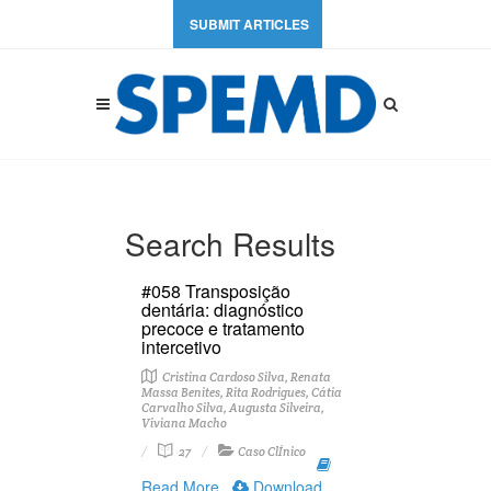
SUBMIT ARTICLES
Search Results
#058 Transposição
dentária: diagnóstico
precoce e tratamento
intercetivo
Cristina Cardoso Silva, Renata
Massa Benites, Rita Rodrigues, Cátia
Carvalho Silva, Augusta Silveira,
Viviana Macho
27
Caso ClÍnico
Read More
Download