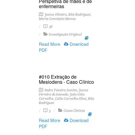
Perspetiva de mães e de
enfermeiras
Joana Oliveira, Rita Rodrigues,
Maria Conceição Manso
36
Investigação Original
Read More
Download
PDF
#010 Extração de
Mesiodens - Caso Clínico
Pedro Teixeira Santos, Joana
Ferreira de Azevedo, João Gião
Carvalho, Cátia Carvalho Silva, Rita
Rodrigues
5
Casos Clínicos
Read More
Download
PDF