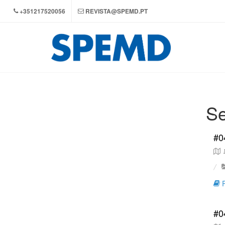
+351217520056
REVISTA@SPEMD.PT
Se
#0
M
R
#0