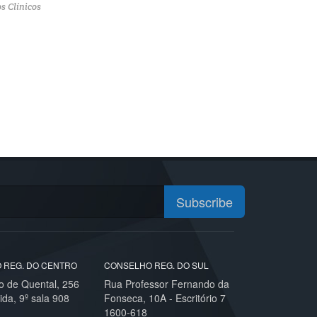
s Clínicos
Subscribe
 REG. DO CENTRO
CONSELHO REG. DO SUL
o de Quental, 256
Rua Professor Fernando da
ida, 9º sala 908
Fonseca, 10A - Escritório 7
1600-618