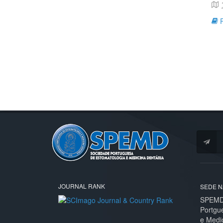
J
R
JOURNAL RANK
SEDE N
SPEMD 
Portgu
e Medi