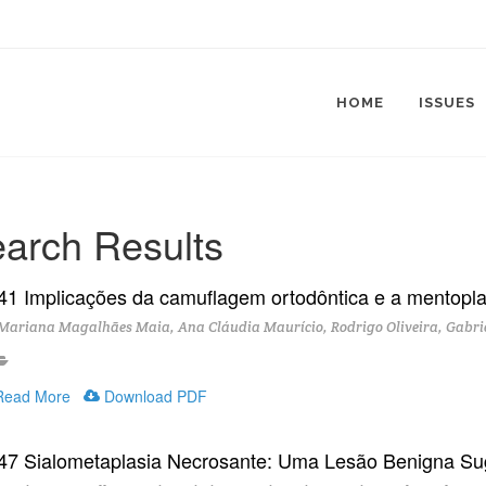
HOME
ISSUES
arch Results
41 Implicações da camuflagem ortodôntica e a mentopla
ariana Magalhães Maia, Ana Cláudia Maurício, Rodrigo Oliveira, Gabriel
ead More
Download PDF
47 Sialometaplasia Necrosante: Uma Lesão Benigna Sug