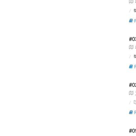
M
R
#03
M
R
#0
J
R
#0