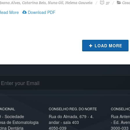
oana Alves, Catarina Reis, Nuno Gil, Helena Gouveia
37
Caso
ead More
Download PDF
LOAD MORE
ACIONAL
CONSELHO REG. DO NORTE
CONSELHO
- Sociedade
Rua do Almada, 679 - 4.
Rua Anter
esa de Estomatologia
andar - sala 403
- Ed. Aven
cina Dentária
4050-039
3000-033