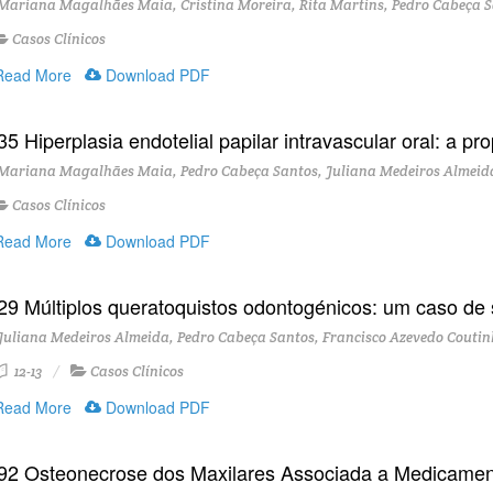
ariana Magalhães Maia, Cristina Moreira, Rita Martins, Pedro Cabeça Sa
Casos Clínicos
ead More
Download PDF
5 Hiperplasia endotelial papilar intravascular oral: a pr
ariana Magalhães Maia, Pedro Cabeça Santos, Juliana Medeiros Almeida,
Casos Clínicos
ead More
Download PDF
29 Múltiplos queratoquistos odontogénicos: um caso de 
uliana Medeiros Almeida, Pedro Cabeça Santos, Francisco Azevedo Cout
12-13
Casos Clínicos
ead More
Download PDF
92 Osteonecrose dos Maxilares Associada a Medicament