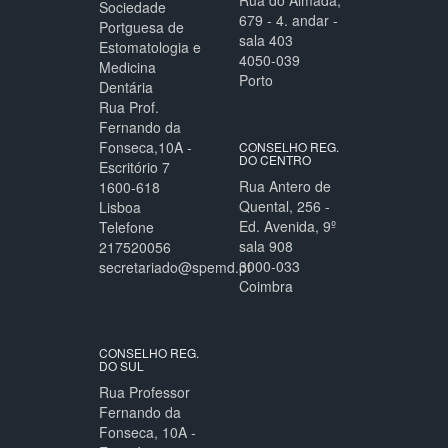
Rua do Almada,
Sociedade
679 - 4. andar -
Portguesa de
sala 403
Estomatologia e
4050-039
Medicina
Porto
Dentária
Rua Prof.
Fernando da
Fonseca,10A -
CONSELHO REG.
DO CENTRO
Escritório 7
Rua Antero de
1600-618
Quental, 256 -
Lisboa
Ed. Avenida, 9º
Telefone
sala 908
217520056
3000-033
secretariado@spemd.pt
Coimbra
CONSELHO REG.
DO SUL
Rua Professor
Fernando da
Fonseca, 10A -