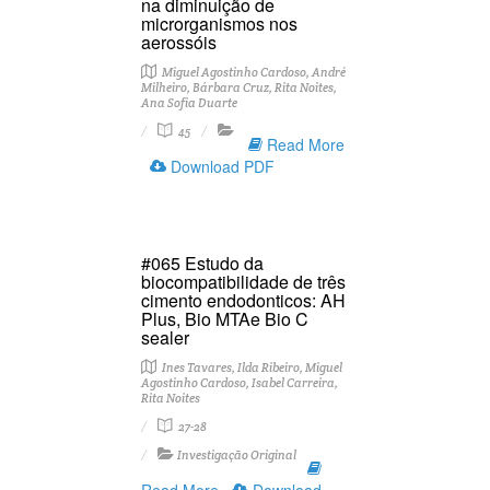
na diminuição de
microrganismos nos
aerossóis
Miguel Agostinho Cardoso, André
Milheiro, Bárbara Cruz, Rita Noites,
Ana Sofia Duarte
45
Read More
Download PDF
#065 Estudo da
biocompatibilidade de três
cimento endodonticos: AH
Plus, Bio MTAe Bio C
sealer
Ines Tavares, Ilda Ribeiro, Miguel
Agostinho Cardoso, Isabel Carreira,
Rita Noites
27-28
Investigação Original