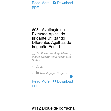
Read More
Download
PDF
#051 Avaliação da
Extrusão Apical do
Irrigante Utilizando
Diferentes Agulhas de
Irrigação Endod
Guilhermina Muquê Gama,
Miguel Agostinho Cardoso, Rita
Noites
47
Investigação Original
Read More
Download
PDF
#112 Dique de borracha