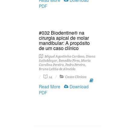
Read More
Download
PDF
#032 Biodentine® na
cirurgia apical de molar
mandibular: A propósito
de um caso clínico
Miguel Agostinho Cardoso, Diana
SottoMayor, Benedito Pires, Maria
Carolina Pereira, Pedro Pereira,
Bruno Leitão de Almeida
14
Casos Clínicos
Read More
Download
PDF