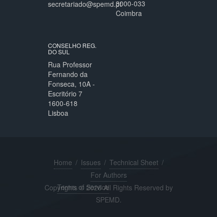
3000-033
secretariado@spemd.pt
Coimbra
CONSELHO REG.
DO SUL
Rua Professor
Fernando da
Fonseca, 10A -
Escritório 7
1600-618
Lisboa
Home
/
Issues
/
Technical Sheet
/
For Authors
Terms of Service
Copyrights © 2026 All Rights Reserved by
SPEMD.