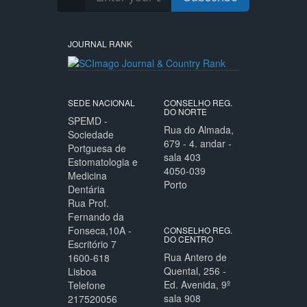
JOURNAL RANK
SEDE NACIONAL
CONSELHO REG.
DO NORTE
SPEMD -
Rua do Almada,
Sociedade
679 - 4. andar -
Portguesa de
sala 403
Estomatologia e
4050-039
Medicina
Porto
Dentária
Rua Prof.
Fernando da
Fonseca,10A -
CONSELHO REG.
DO CENTRO
Escritório 7
Rua Antero de
1600-618
Quental, 256 -
Lisboa
Ed. Avenida, 9º
Telefone
sala 908
217520056