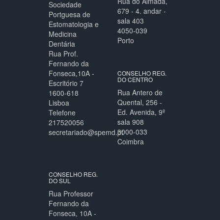
Rua do Almada,
Sociedade
679 - 4. andar -
Portguesa de
sala 403
Estomatologia e
4050-039
Medicina
Porto
Dentária
Rua Prof.
Fernando da
Fonseca,10A -
CONSELHO REG.
DO CENTRO
Escritório 7
Rua Antero de
1600-618
Quental, 256 -
Lisboa
Ed. Avenida, 9º
Telefone
sala 908
217520056
3000-033
secretariado@spemd.pt
Coimbra
CONSELHO REG.
DO SUL
Rua Professor
Fernando da
Fonseca, 10A -