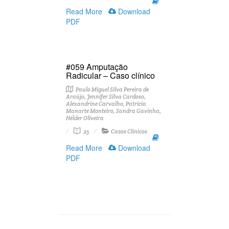
Read More
Download
PDF
#059 Amputação
Radicular – Caso clínico
Paulo Miguel Silva Pereira de
Araújo, Jennifer Silva Cardoso,
Alexandrine Carvalho, Patricia
Manarte Monteiro, Sandra Gavinha,
Hélder Oliveira
25
Casos Clínicos
Read More
Download
PDF