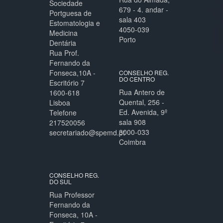
Sociedade
679 - 4. andar -
Portguesa de
sala 403
Estomatologia e
4050-039
Medicina
Porto
Dentária
Rua Prof.
Fernando da
Fonseca,10A -
CONSELHO REG.
DO CENTRO
Escritório 7
Rua Antero de
1600-618
Quental, 256 -
Lisboa
Ed. Avenida, 9º
Telefone
sala 908
217520056
3000-033
secretariado@spemd.pt
Coimbra
CONSELHO REG.
DO SUL
Rua Professor
Fernando da
Fonseca, 10A -