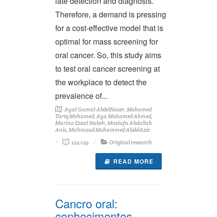
late detection and diagnosis.
Therefore, a demand is pressing
for a cost-effective model that is
optimal for mass screening for
oral cancer. So, this study aims
to test oral cancer screening at
the workplace to detect the
prevalence of...
Ayat Gamal-AbdelNaser, Mohamed
Tariq Mohamed, Aya Mohamed Ahmed,
Marina Ezzat Nabeh, Mostafa Abdallah
Anis, Mahmoud Mohammed AbdelAziz
124-129
Original research
READ MORE
Cancro oral:
conhecimentos,