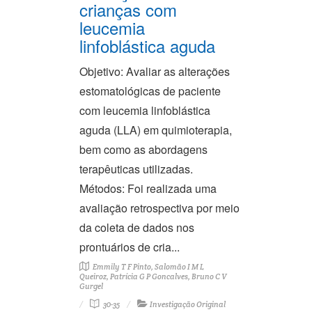
crianças com
leucemia
linfoblástica aguda
Objetivo: Avaliar as alterações
estomatológicas de paciente
com leucemia linfoblástica
aguda (LLA) em quimioterapia,
bem como as abordagens
terapêuticas utilizadas.
Métodos: Foi realizada uma
avaliação retrospectiva por meio
da coleta de dados nos
prontuários de cria...
Emmily T F Pinto, Salomão I M L
Queiroz, Patrícia G P Goncalves, Bruno C V
Gurgel
30-35
Investigação Original