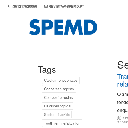
+351217520056
REVISTA@SPEMD.PT
Se
Tags
Tra
Calcium phosphates
rel
Cariostatic agents
O ame
Composite resins
tendê
Fluorides topical
enqua
Sodium fluoride
Cri
Thoma
Tooth remineralization