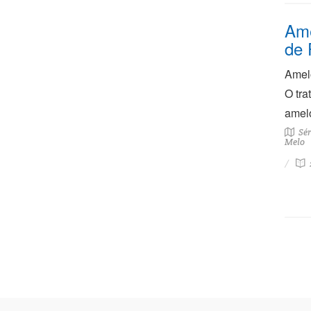
Ame
de 
Amelo
O tra
amelo
Sér
Melo