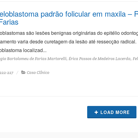
loblastoma padrão folicular em maxila – 
Farias
blastomas são lesões benignas originárias do epitélio odon
tamento varia desde curetagem da lesão até ressecção radical.
blastoma localizad...
gio Bartolomeu de Farias Martorelli, Érica Passos de Medeiros Lacerda, F
222-227
Caso ClÍnico
LOAD MORE