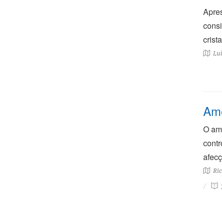
Apres
consi
crist
Lui
Ame
O ame
contr
afecç
Ric