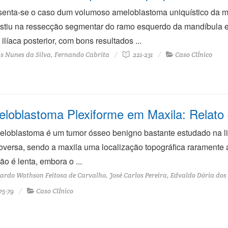
enta-se o caso dum volumoso ameloblastoma uniquístico da m
stiu na ressecção segmentar do ramo esquerdo da mandíbula e 
a ilíaca posterior, com bons resultados ...
s Nunes da Silva, Fernando Cabrita
221-231
Caso ClÍnico
loblastoma Plexiforme em Maxila: Relato
loblastoma é um tumor ósseo benigno bastante estudado na lit
oversa, sendo a maxila uma localização topográfica raramente 
ão é lenta, embora o ...
ardo Wathson Feitosa de Carvalho, José Carlos Pereira, Edvaldo Dória dos A
75-79
Caso ClÍnico