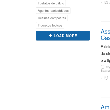
Fosfatos de cálcio
Agentes cariostáticos
Resinas compostas
Fluoretos tópicos
Ass
LOAD MORE
Cas
Exist
de ci
é o t
Rog
Santos
Ame