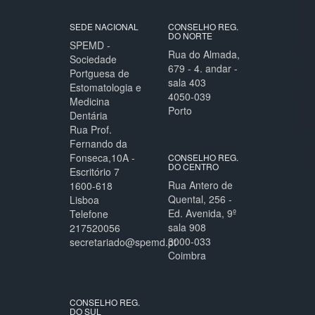
SEDE NACIONAL
CONSELHO REG.
DO NORTE
SPEMD -
Rua do Almada,
Sociedade
679 - 4. andar -
Portguesa de
sala 403
Estomatologia e
4050-039
Medicina
Porto
Dentária
Rua Prof.
Fernando da
Fonseca,10A -
CONSELHO REG.
DO CENTRO
Escritório 7
Rua Antero de
1600-618
Quental, 256 -
Lisboa
Ed. Avenida, 9º
Telefone
sala 908
217520056
3000-033
secretariado@spemd.pt
Coimbra
CONSELHO REG.
DO SUL