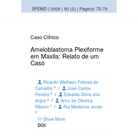
SPEMD | 2009 | 50 (2) | Page(s) 75-79
Caso ClÍnico
Ameloblastoma Plexiforme
em Maxila: Relato de um
Caso
Ricardo Wathson Feitosa de
a
Carvalho
/
José Carlos
b
Pereira
/
Edvaldo Dória dos
a
Anjos
/
Artur de Oliveira
c
Ribeiro
/
Rui Medeiros Júnior
d
Show More
DOI: