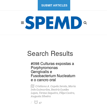
SUBMIT ARTICLES
Search Results
#098 Culturas expostas a
Porphyromonas
Gengivalis e
Fusobacterium Nucleatum
e o cancro oral
Cristiana A. Capela Seroto, Maria
Inês Guimarães, Beatriz Guedes
Lopes, Teresa Sequeira, Filipe Castro,
Augusta Silveira
47