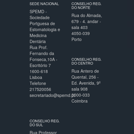
SEDE NACIONAL
CONSELHO REG.
DO NORTE
SPEMD -
Rua do Almada,
Sociedade
679 - 4. andar -
Portguesa de
sala 403
Estomatologia e
4050-039
Medicina
Porto
Dentária
Rua Prof.
Fernando da
Fonseca,10A -
CONSELHO REG.
DO CENTRO
Escritório 7
Rua Antero de
1600-618
Quental, 256 -
Lisboa
Ed. Avenida, 9º
Telefone
sala 908
217520056
3000-033
secretariado@spemd.pt
Coimbra
CONSELHO REG.
DO SUL
Rua Professor