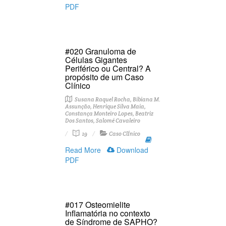
PDF
#020 Granuloma de
Células Gigantes
Periférico ou Central? A
propósito de um Caso
Clínico
Susana Raquel Rocha, Bibiana M.
Assunção, Henrique Silva Maia,
Constança Monteiro Lopes, Beatriz
Dos Santos, Salomé Cavaleiro
19
Caso ClÍnico
Read More
Download
PDF
#017 Osteomielite
Inflamatória no contexto
de Síndrome de SAPHO?