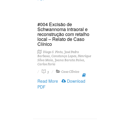
#004 Excisão de
Schwannoma intraoral e
reconstrução com retalho
local – Relato de Caso
Clínico
Diogo S. Pinto, José Pedro
Barbosa, Constança Lopes, Henrique
Silva Maia, Joana Barata Paiva,
Carlos Faria
3
Caso ClÍnico
Read More
Download
PDF