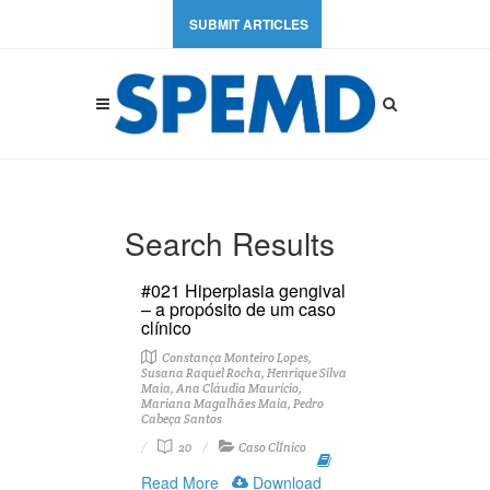
SUBMIT ARTICLES
Search Results
#021 Hiperplasia gengival
– a propósito de um caso
clínico
Constança Monteiro Lopes,
Susana Raquel Rocha, Henrique Silva
Maia, Ana Cláudia Maurício,
Mariana Magalhães Maia, Pedro
Cabeça Santos
20
Caso ClÍnico
Read More
Download