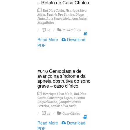
– Relato de Caso Clínico
Rui Dias Costa, Henrique Silva
Maia, Beatriz Dos Santos, Diogo
Pinto, Rute Sousa Melo, Ana Isabel
Magalhães
16
Caso ClÍnico
Read More
Download
PDF
#016 Genioplastia de
avanço na síndrome da
apneia obstrutiva do sono
grave – caso clínico
Henrique Silva Maia, Rui Dias
Costa, Constança Lopes, Susana
Raquel Rocha, Joaquim Neves
Ferreira, Carlos Silva Faria
15
Caso ClÍnico
Read More
Download
PDF