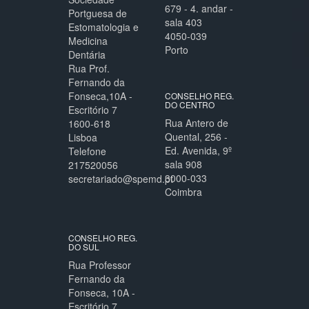
679 - 4. andar -
Portguesa de
sala 403
Estomatologia e
4050-039
Medicina
Porto
Dentária
Rua Prof.
Fernando da
Fonseca,10A -
CONSELHO REG.
DO CENTRO
Escritório 7
Rua Antero de
1600-618
Quental, 256 -
Lisboa
Ed. Avenida, 9º
Telefone
sala 908
217520056
3000-033
secretariado@spemd.pt
Coimbra
CONSELHO REG.
DO SUL
Rua Professor
Fernando da
Fonseca, 10A -
Escritório 7