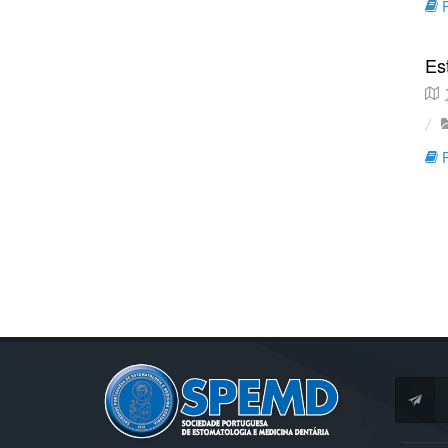
R
Est
J
R