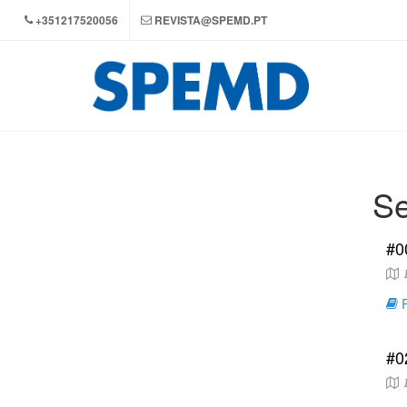
+351217520056
REVISTA@SPEMD.PT
Se
#0
I
R
#0
I