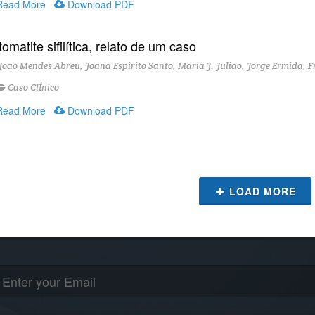
ead More
Download PDF
omatite sifilítica, relato de um caso
oão Mendes Abreu, Joana Espirito Santo, Maria J. Julião, Jorge Ermida, 
Caso ClÍnico
ead More
Download PDF
LOAD MORE