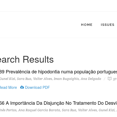
HOME
ISSUES
arch Results
89 Prevalência de hipodontia numa população portugue
unel Kizi, Sara Rua, Valter Alves, Iman Bugaighis, Ana Delgado
37
ead More
Download PDF
66 A Importância Da Disjunção No Tratamento Do Desvi
nês Portas, Ana Raquel Garcia Barata, Sara Rua, Valter Alves, Gunel Kizi