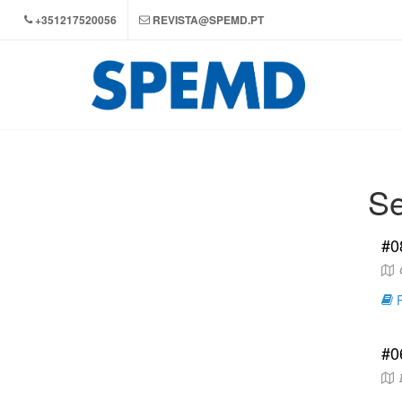
+351217520056
REVISTA@SPEMD.PT
Se
#0
G
R
#0
I