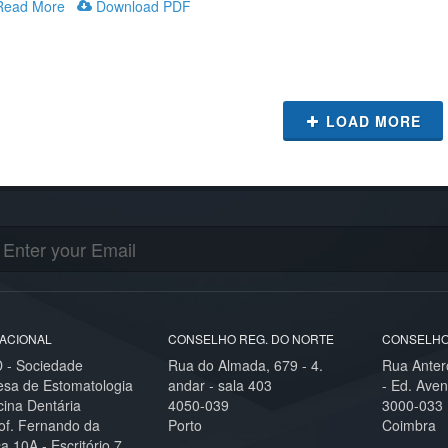
ead More
Download PDF
LOAD MORE
ACIONAL
CONSELHO REG. DO NORTE
CONSELHO
- Sociedade
Rua do Almada, 679 - 4.
Rua Anter
esa de Estomatologia
andar - sala 403
- Ed. Aven
cina Dentária
4050-039
3000-033
of. Fernando da
Porto
Coimbra
,10A - Escritório 7