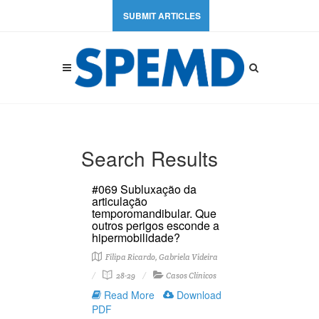
SUBMIT ARTICLES
Search Results
#069 Subluxação da
articulação
temporomandibular. Que
outros perigos esconde a
hipermobilidade?
Filipa Ricardo, Gabriela Videira
28-29
Casos Clínicos
Read More
Download
PDF