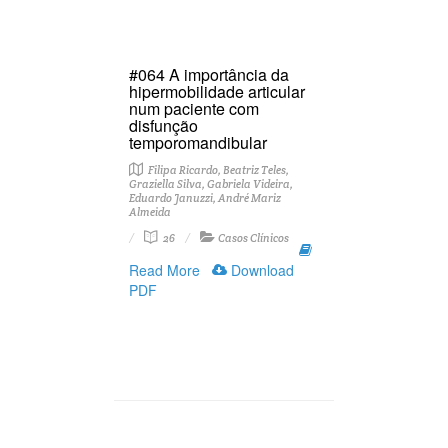
#064 A importância da
hipermobilidade articular
num paciente com
disfunção
temporomandibular
Filipa Ricardo, Beatriz Teles,
Graziella Silva, Gabriela Videira,
Eduardo Januzzi, André Mariz
Almeida
26
Casos Clínicos
Read More
Download
PDF