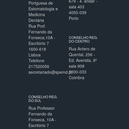
679 - 4. andar -
Portguesa de
sala 403
Estomatologia e
4050-039
Medicina
Porto
Dentária
Rua Prof.
Fernando da
Fonseca,10A -
CONSELHO REG.
DO CENTRO
Escritório 7
Rua Antero de
1600-618
Quental, 256 -
Lisboa
Ed. Avenida, 9º
Telefone
sala 908
217520056
3000-033
secretariado@spemd.pt
Coimbra
CONSELHO REG.
DO SUL
Rua Professor
Fernando da
Fonseca, 10A -
Escritório 7