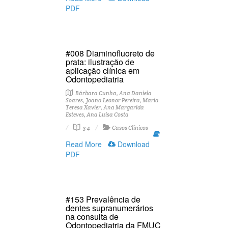
PDF
#008 Diaminofluoreto de
prata: ilustração de
aplicação clínica em
Odontopediatria
Bárbara Cunha, Ana Daniela
Soares, Joana Leonor Pereira, Maria
Teresa Xavier, Ana Margarida
Esteves, Ana Luísa Costa
3-4
Casos Clínicos
Read More
Download
PDF
#153 Prevalência de
dentes supranumerários
na consulta de
Odontopediatria da FMUC