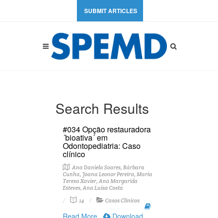
SUBMIT ARTICLES
Search Results
#034 Opção restauradora
´bioativa´ em
Odontopediatria: Caso
clínico
Ana Daniela Soares, Bárbara
Cunha, Joana Leonor Pereira, Maria
Teresa Xavier, Ana Margarida
Esteves, Ana Luísa Costa
14
Casos Clínicos
Read More
Download