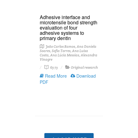
Adhesive interface and
microtensile bond strength
evaluation of four
adhesive systems to
primary dentin
João Carlos Ramos, Ana Daniela
Soares, Sofia Torres, Ana Luísa
Costa, Ana Lúcia Messias, Alexandra
Vinagre
65-73
Original research
Read More
Download
PDF