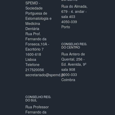
SPEMD -
Rua do Almada,
Sociedade
679 - 4. andar -
Portguesa de
sala 403
Estomatologia e
4050-039
Medicina
Porto
Dentária
Rua Prof.
Fernando da
Fonseca,10A -
CONSELHO REG.
DO CENTRO
Escritório 7
Rua Antero de
1600-618
Quental, 256 -
Lisboa
Ed. Avenida, 9º
Telefone
sala 908
217520056
3000-033
secretariado@spemd.pt
Coimbra
CONSELHO REG.
DO SUL
Rua Professor
Fernando da