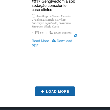
#017 Gengivectomia sob
sedação consciente –
caso clínico
Ana Boyé de Sousa, Ricardo
Grazina, Manuela Carrilho,
Conceição Sepúlveda, Francisco
Marques, Gisela Costa
7-8
Casos Clínicos
Read More
Download
PDF
LOAD MORE