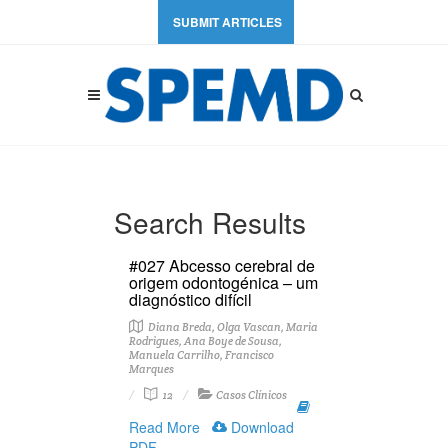
SUBMIT ARTICLES
Search Results
#027 Abcesso cerebral de
origem odontogénica – um
diagnóstico difícil
Diana Breda, Olga Vascan, Maria
Rodrigues, Ana Boye de Sousa,
Manuela Carrilho, Francisco
Marques
12
Casos Clínicos
Read More
Download
PDF