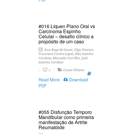
#016 Líquen Plano Oral vs
Carcinoma Espinho
Celular – desafio clínico a
propósito de um caso
Ana Boye de Sousa, Olga Vascan,
Francisca Castro Lopes, Rita Azenha
Cardoso, Manuela Carrilho, José
Azenha Cardoso
7
Casos Clínicos
Read More
Download
PDF
#055 Disfunção Temporo
Mandibular como primeira
manifestação de Artrite
Reumatóide