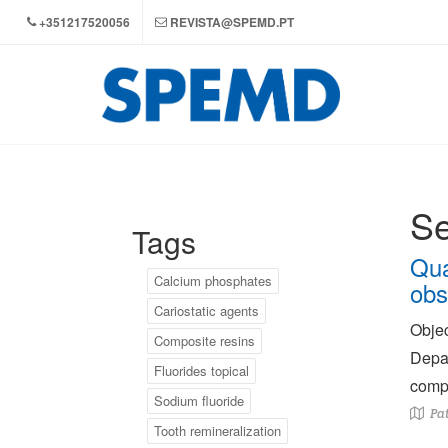
+351217520056
REVISTA@SPEMD.PT
Se
Tags
Qua
Calcium phosphates
obs
Cariostatic agents
Objec
Composite resins
Depar
Fluorides topical
compo
Sodium fluoride
Pat
Tooth remineralization