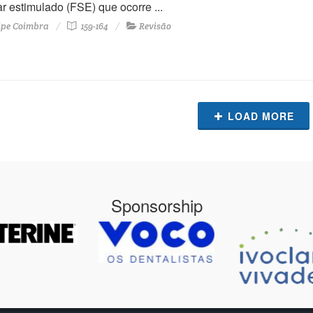
ar estimulado (FSE) que ocorre ...
ipe Coimbra
159-164
Revisão
LOAD MORE
Sponsorship