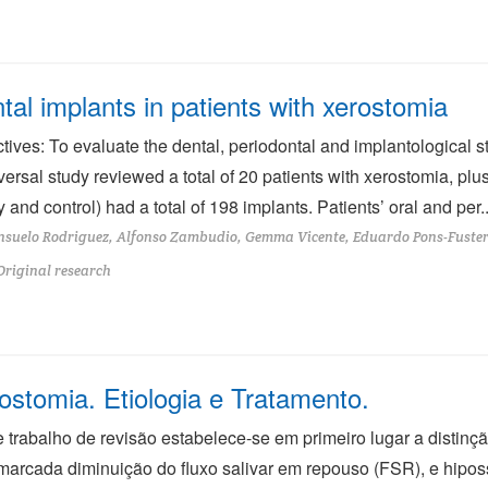
tal implants in patients with xerostomia
tives: To evaluate the dental, periodontal and implantological s
versal study reviewed a total of 20 patients with xerostomia, plu
y and control) had a total of 198 implants. Patients’ oral and per..
suelo Rodriguez, Alfonso Zambudio, Gemma Vicente, Eduardo Pons-Fuster, 
Original research
ostomia. Etiologia e Tratamento.
 trabalho de revisão estabelece-se em primeiro lugar a distin
arcada diminuição do fluxo salivar em repouso (FSR), e hiposs