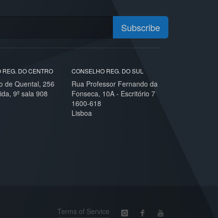
Subscribe
 REG. DO CENTRO
CONSELHO REG. DO SUL
o de Quental, 256
Rua Professor Fernando da
ida, 9º sala 908
Fonseca, 10A - Escritório 7
1600-618
Lisboa
Terms of Service