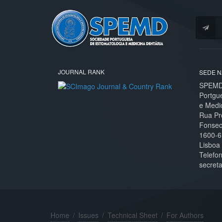
JOURNAL RANK
SEDE N
SPEMD 
Portgu
e Medi
Rua Pr
Fonseca
1600-6
Lisboa
Telefo
secret
Home
/
Issues
/
Technical Sheet
/
For Authors