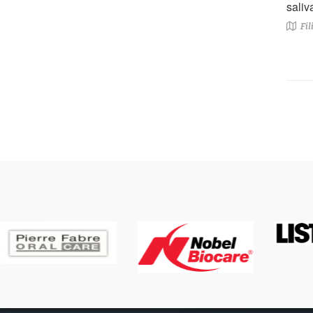
saliv
Fil