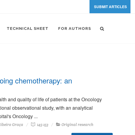
SUBMIT ARTICLES
TECHNICAL SHEET
FOR AUTHORS
rgoing chemotherapy: an
th and quality of life of patients at the Oncology
onal observational study, with an analytical
tal's Oncology ...
Ribeiro Graça
145-153
Original research