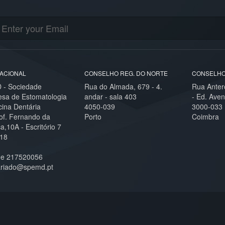
ACIONAL
CONSELHO REG. DO NORTE
CONSELHO
- Sociedade
Rua do Almada, 679 - 4.
Rua Anter
esa de Estomatologia
andar - sala 403
- Ed. Aven
cina Dentária
4050-039
3000-033
of. Fernando da
Porto
Coimbra
,10A - Escritório 7
18
ne 217520056
ariado@spemd.pt