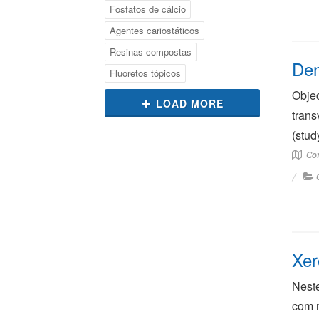
Fosfatos de cálcio
Agentes cariostáticos
Resinas compostas
Den
Fluoretos tópicos
Objec
LOAD MORE
trans
(stud
Con
Xer
Neste
com m