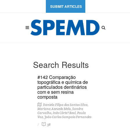
SUBMIT ARTICLES
Search Results
#142 Comparação
topográfica e química de
particulados dentinários
com e sem resina
composta
Daniela Filipa dos Santos Silva,
Mariana Azevedo Melo, Sandra
Carvalho, Inês Côrte? Real, Paula
Vaz, João Carlos Sampaio Fernandes
58