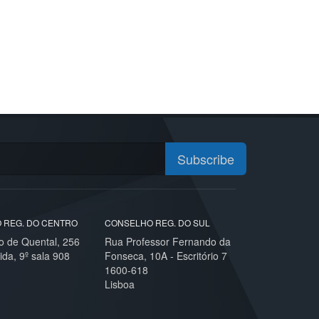
Subscribe
 REG. DO CENTRO
CONSELHO REG. DO SUL
o de Quental, 256
Rua Professor Fernando da
ida, 9º sala 908
Fonseca, 10A - Escritório 7
1600-618
Lisboa