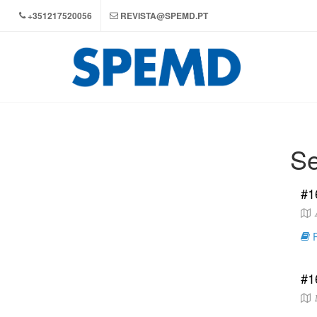
+351217520056
REVISTA@SPEMD.PT
Se
#1
A
R
#1