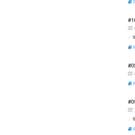
R
#1
C
R
#0
S
R
#0
J
R