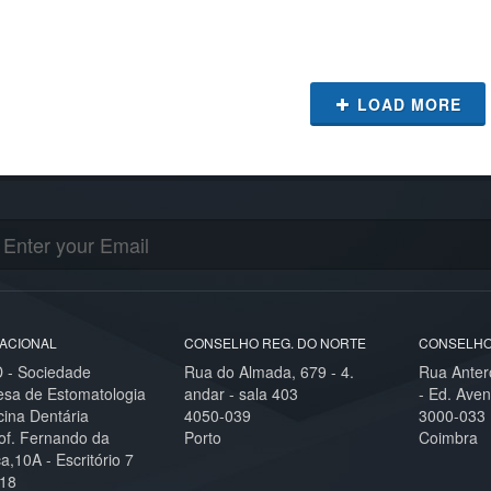
LOAD MORE
ACIONAL
CONSELHO REG. DO NORTE
CONSELHO
- Sociedade
Rua do Almada, 679 - 4.
Rua Anter
esa de Estomatologia
andar - sala 403
- Ed. Aven
cina Dentária
4050-039
3000-033
of. Fernando da
Porto
Coimbra
,10A - Escritório 7
18