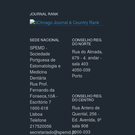
JOURNAL RANK
SEDE NACIONAL
CONSELHO REG.
DO NORTE
SPEMD -
Rua do Almada,
Sociedade
679 - 4. andar -
Portguesa de
sala 403
Estomatologia e
4050-039
Medicina
Porto
Dentária
Rua Prof.
Fernando da
Fonseca,10A -
CONSELHO REG.
DO CENTRO
Escritório 7
Rua Antero de
1600-618
Quental, 256 -
Lisboa
Ed. Avenida, 9º
Telefone
sala 908
217520056
3000-033
secretariado@spemd.pt