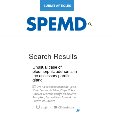
SUBMIT ARTICLES
Search Results
Unusual case of
pleomorphic adenoma in
the accessory parotid
gland
Ivana de Sousa Brandão, João
Vitor Freitas da Silva, Filipe Nobre
Chaves, Marcelo Bonifácio da Silva
Sampieri, Denise Hélen Imaculada
Pereira de Oliveira
21-26
Clinical case