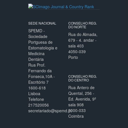
SEDE NACIONAL
CONSELHO REG.
DO NORTE
SPEMD -
Rua do Almada,
Sociedade
679 - 4. andar -
Portguesa de
sala 403
Estomatologia e
4050-039
Medicina
Porto
Dentária
Rua Prof.
Fernando da
Fonseca,10A -
CONSELHO REG.
DO CENTRO
Escritório 7
Rua Antero de
1600-618
Quental, 256 -
Lisboa
Ed. Avenida, 9º
Telefone
sala 908
217520056
3000-033
secretariado@spemd.pt
Coimbra