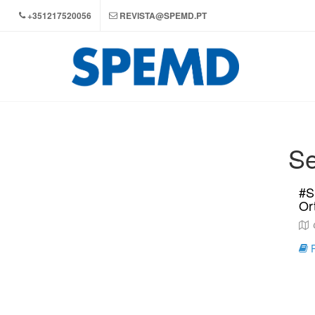
+351217520056
REVISTA@SPEMD.PT
Se
#S
Or
C
R