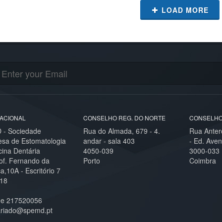
LOAD MORE
ACIONAL
CONSELHO REG. DO NORTE
CONSELHO
- Sociedade
Rua do Almada, 679 - 4.
Rua Anter
esa de Estomatologia
andar - sala 403
- Ed. Aven
cina Dentária
4050-039
3000-033
of. Fernando da
Porto
Coimbra
,10A - Escritório 7
18
ne 217520056
ariado@spemd.pt