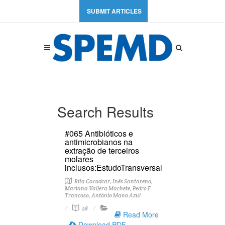
SUBMIT ARTICLES
Search Results
#065 Antibióticos e
antimicrobianos na
extração de terceiros
molares
inclusos:EstudoTransversal
Rita Cacodcar, Inês Santareno,
Mariana Vallera Machete, Pedro F
Trancoso, António Mano Azul
28
Read More
Download PDF