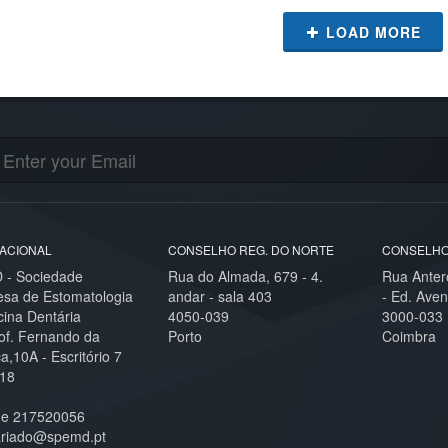
LOAD MORE
ACIONAL
CONSELHO REG. DO NORTE
CONSELHO
- Sociedade
Rua do Almada, 679 - 4.
Rua Anter
esa de Estomatologia
andar - sala 403
- Ed. Aven
cina Dentária
4050-039
3000-033
of. Fernando da
Porto
Coimbra
,10A - Escritório 7
18
ne 217520056
ariado@spemd.pt