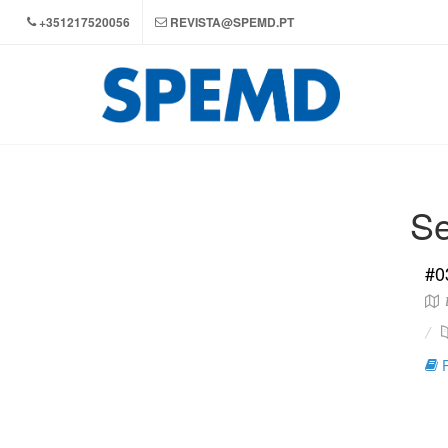
+351217520056
REVISTA@SPEMD.PT
Se
#0
B
R